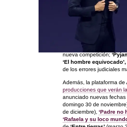
entre la
batería de noved
& Nicole’;
la segunda temp
Atresmedia que protagoni
‘Nos vamos de madre’,
e
Leal y su madre Mercedes
Race España: All Stars’
,
reunirá de nuevo a las re
nueva competición;
‘Pyja
‘El hombre equivocado’,
de los errores judiciales
Además, la plataforma de
producciones que verán la
anunciado nuevas fechas 
domingo 30 de noviembre
de diciembre),
‘Padre no 
‘Rafaela y su loco mundo
de
‘Entre tierras’
(marzo 2