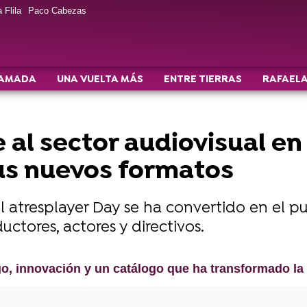
 Flila
Paco Cabezas
AMADA
UNA VUELTA MÁS
ENTRE TIERRAS
RAFAELA
 al sector audiovisual e
us nuevos formatos
l atresplayer Day se ha convertido en el 
uctores, actores y directivos.
zgo, innovación y un catálogo que ha transformado la