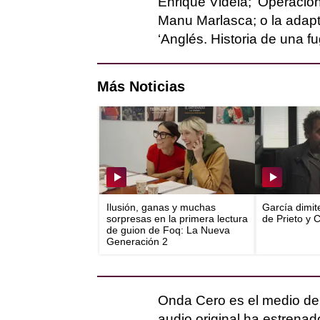
Enrique Videla; ‘Operació
Manu Marlasca; o la adapt
‘Anglés. Historia de una fu
Más Noticias
Ilusión, ganas y muchas
García dimit
sorpresas en la primera lectura
de Prieto y 
de guion de Foq: La Nueva
Generación 2
Onda Cero es el medio d
audio original ha estrenad