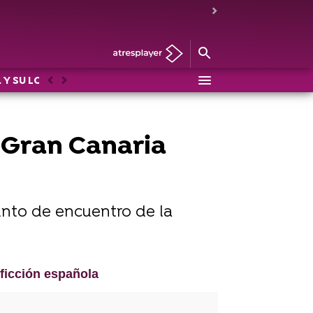
 Y SU LOCO MUNDO
DRAG RACE
LOS PROTEGIDOS: U
Anterior
Siguiente
n Gran Canaria
punto de encuentro de la
 ficción española