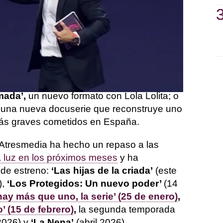
ades
que ha anunciado, destacan
‘Renata
orada de la exitosa ficción original de
zan Belén Rueda y Belinda Washignthon;
l nuevo formato que presentan Roberto
 Guillén,
la segunda edición de ‘Drag
que con Supreme de Luxe al frente,
inas de las últimas temporadas en una
mada’,
un nuevo formato con Lola Lolita; o
una nueva docuserie que reconstruye uno
 más graves cometidos en España.
 Atresmedia ha hecho un repaso a las
 luz en los próximos meses
y ha
de estreno:
‘Las hijas de la criada’
(este
),
‘Los Protegidos: Un nuevo poder’
(14
hay más que uno, la serie’ (25 de enero)
,
’ (15 de febrero)
,
la segunda temporada
026) y
‘La Nena’
(abril 2026).