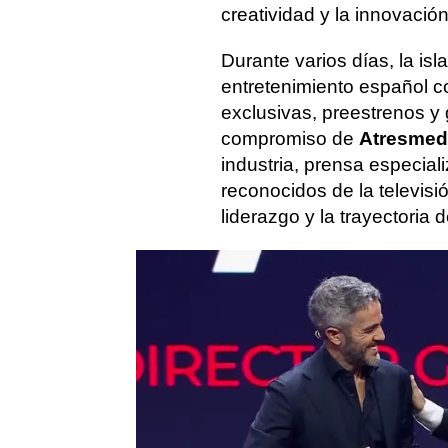
creatividad y la innovación
Durante varios días, la isl
entretenimiento español 
exclusivas, preestrenos y
compromiso de
Atresmed
industria, prensa especial
reconocidos de la televisi
liderazgo y la trayectoria 
El atresplayer Day ha si
contenidos: Atresmedia h
figuras de la ficción y el 
común: seguir impulsando e
que conectan con el públi
atresplayer ha presentad