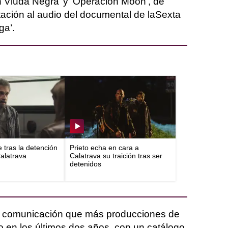
n Viuda Negra’ y ‘Operación Moon’, de
ación al audio del documental de laSexta
ga’.
e tras la detención
Prieto echa en cara a
Calatrava
Calatrava su traición tras ser
detenidos
e comunicación que más producciones de
o en los últimos dos años, con un catálogo