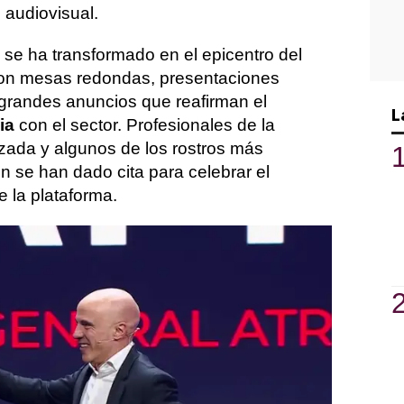
 audiovisual.
a se ha transformado en el epicentro del
con mesas redondas, presentaciones
 grandes anuncios que reafirman el
L
ia
con el sector. Profesionales de la
izada y algunos de los rostros más
ón se han dado cita para celebrar el
de la plataforma.
do mucho más que una presentación de
a reunido en Gran Canaria a grandes
entretenimiento para compartir una visión
l talento nacional y apostar por historias
co.
o en Gran Canaria más de 20 proyectos y