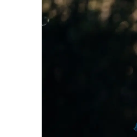
Sandra Lázaro
Publicado:
26 de octubre de 2025, 19:
Leonor
ha llegado a
Ibiz
especial, primero en un re