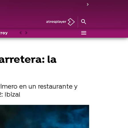
troy
Noticias
Personajes
Anterior
Siguiente
arretera: la
rimero en un restaurante y
: Ibiza!