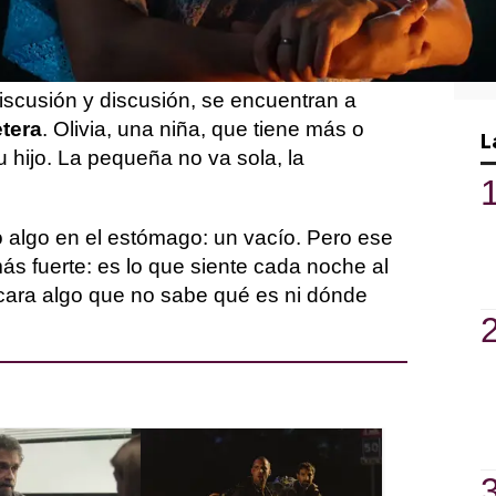
o los
planes de futuro
de su marido y no
a.
iscusión y discusión, se encuentran a
etera
. Olivia, una niña, que tiene más o
L
 hijo. La pequeña no va sola, la
 algo en el estómago: un vacío. Pero ese
ás fuerte: es lo que siente cada noche al
uscara algo que no sabe qué es ni dónde