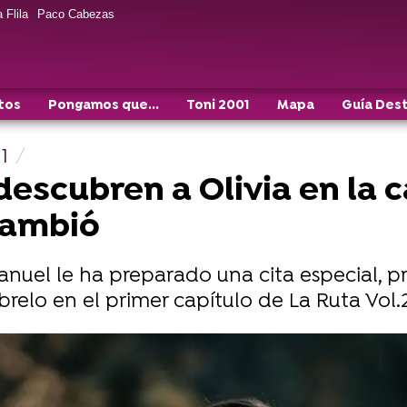
 Flila
Paco Cabezas
tos
Pongamos que...
Toni 2001
Mapa
Guía Des
 1
escubren a Olivia en la c
cambió
anuel le ha preparado una cita especial, p
brelo en el primer capítulo de La Ruta Vol.2
2: Ibiza, solo en atresplayer