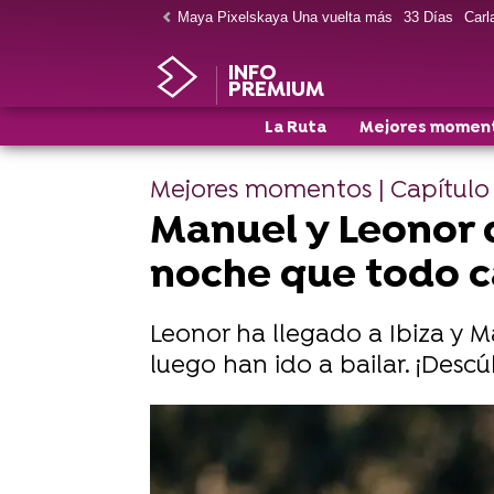
Maya Pixelskaya Una vuelta más
33 Días
Carla
INFO
PREMIUM
La Ruta
Mejores momen
Mejores momentos | Capítulo
Manuel y Leonor d
noche que todo 
Leonor ha llegado a Ibiza y M
luego han ido a bailar. ¡Descú
Disfruta del estreno de La Ruta Vol.