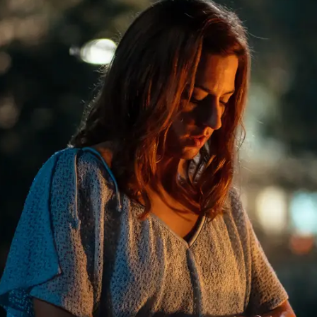
Whatsapp
Facebook
X
Flipboa
00
a
y
Manuel
le ha preparado una cita
staurante y luego han ido a bailar.