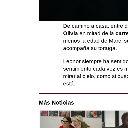
Allí,
Leonor
ha descubiert
le han hecho mucha graci
De camino a casa, entre d
Olivia
en mitad de la
carr
menos la edad de Marc, su
acompaña su tortuga.
Leonor siempre ha sentido
sentimiento cada vez es m
mirar al cielo, como si b
está.
Más Noticias