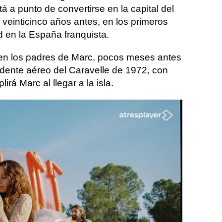
á a punto de convertirse en la capital del
veinticinco años antes, en los primeros
ad en la España franquista.
cen los padres de Marc, pocos meses antes
idente aéreo del Caravelle de 1972, con
rá Marc al llegar a la isla.
en Ibiza se convierte en una especie de
sus padres; tan parecida y tan distinta como
nera, les ha vuelto a juntar.
or Álex Monner que en esta ocasión
 Ribó como a su padre, Manuel, se unen las
a Salas e Irene Escolar. También
-Abelló, Fernando Delgado-Hierro y
ros. Además, algunos de los actores