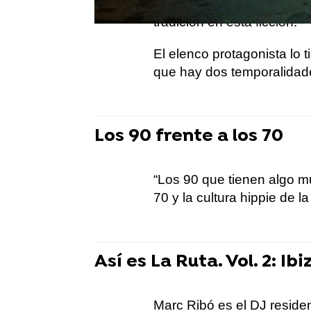
padres a hijos. Y lo hace 
tradición en esta ficción.
El elenco protagonista lo 
que hay dos temporalidad
Los 90 frente a los 70
“Los 90 que tienen algo mu
70 y la cultura hippie de la
Así es La Ruta. Vol. 2: Ibi
Marc Ribó es el DJ reside