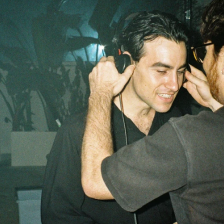
Whatsapp
Facebook
X
Flipboa
 Irene Escolar y Marina Salas
detallan
te
este 26 de octubre
en
La Ruta Vol.2:
e La Ruta
habla de la
amistad
esta
 plano la
herencia
, la transmisión de