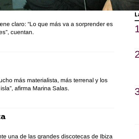
desde una narrativa original, como ya es
L
tiene claro: “Lo que más va a sorprender es
es”, cuentan.
cho más materialista, más terrenal y los
 isla”, afirma Marina Salas.
za
nte una de las grandes discotecas de Ibiza