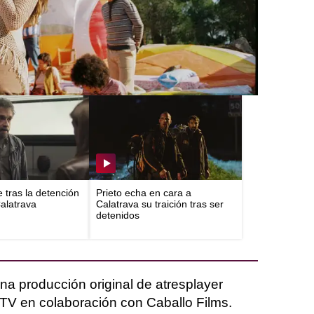
 temporada regresan a esta nueva
e tras la detención
Prieto echa en cara a
Calatrava
Calatrava su traición tras ser
detenidos
na producción original de atresplayer
TV en colaboración con Caballo Films.