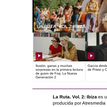
principales de la primera
temporada.
Más Noticias
Ilusión, ganas y muchas
García dimit
sorpresas en la primera lectura
de Prieto y 
de guion de Foq: La Nueva
Generación 2
La Ruta. Vol. 2: Ibiza
es u
producida por Atresmedia 