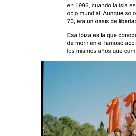
en 1996, cuando la isla est
ocio mundial. Aunque solo 
70, era un oasis de libert
Esa Ibiza es la que cono
de morir en el famoso acc
los mismos años que cumpli
Así,
la juventud de Marc
reflejo de la juventud de 
esa isla que, de alguna ma
Al reparto, encabezado p
interpretará tanto a Marc
actrices Carla Díaz, Marin
participarán Lucía Martín
Fernanda Orazzi, entre ot