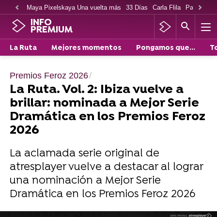
Maya Pixelskaya Una vuelta más
33 Días
Carla Flila
Paco Cabe
INFO
PREMIUM
La Ruta
Mejores momentos
Pongamos que...
T
Premios Feroz 2026
La Ruta. Vol. 2: Ibiza vuelve a
brillar: nominada a Mejor Serie
Dramática en los Premios Feroz
2026
La aclamada serie original de
atresplayer vuelve a destacar al lograr
una nominación a Mejor Serie
Dramática en los Premios Feroz 2026