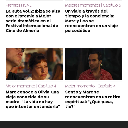
Premios FICAL
Mejores momentos | Capítulo 5
La Ruta Vol.2: Ibiza se alza
Un viaje a través del
con el premio a Mejor
tiempo y la conciencia:
serie dramática en el
Marc y Leo se
Festival Internacional de
reencuentran en un viaje
Cine de Almería
psicodélico
Mejor momento | Capítulo 4
Mejor momento | Capítulo 4
Marc conoce a Olivia, una
Sento y Marc se
vieja conocida de su
reencuentran en un retiro
madre: “La vida no hay
espiritual: “¿Qué pasa,
que intentar entenderla”
tío?”