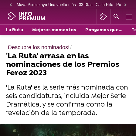
Maya Pixelskaya Una vuelta más
33 Días
Carla Flila
Paco Cabe
INFO
PREMIUM
La Ruta
Mejores momentos
Pongamos que...
T
¡Descubre los nominados!
'La Ruta' arrasa en las
nominaciones de los Premios
Feroz 2023
'La Ruta' es la serie más nominada con
seis candidaturas, incluida Mejor Serie
Dramática, y se confirma como la
revelación de la temporada.