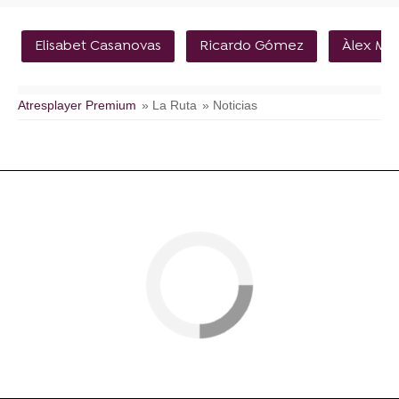
Elisabet Casanovas
Ricardo Gómez
Àlex Mo
Atresplayer Premium
» La Ruta
» Noticias