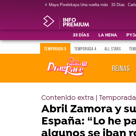
Maya Pixelskaya Una vuelta más
33 Días
Carla
INFO
PREMIUM
33 DÍAS
LA NENA
PYJ
TEMPORADA 5
TEMPORADA 4
ALL STARS
TEM
REINAS
Contenido extra | Temporada
Abril Zamora y s
España: “Lo he p
algunos se iban 