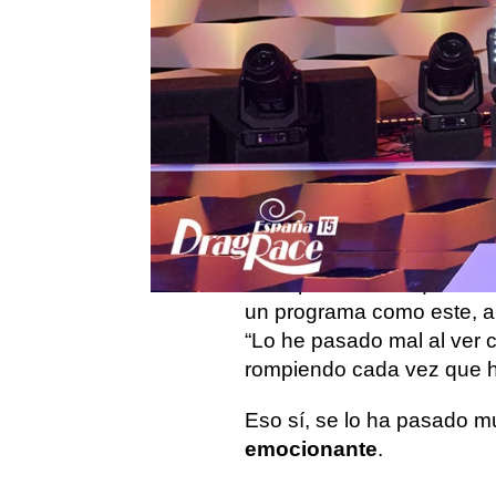
Publicado:
14 de noviembre de 2025, 
Abril Zamora
ha sido la j
programa de Drag Race E
nos cuente qué es lo que 
La actriz ha asegurado q
más que la comicidad.
“Es
Es la primera vez que Abri
un programa como este, a
“Lo he pasado mal al ver 
rompiendo cada vez que ha
Eso sí, se lo ha pasado m
emocionante
.