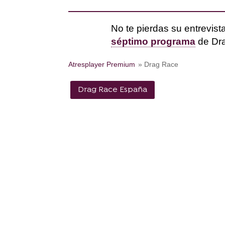
No te pierdas su entrevist
séptimo programa
de Dra
Atresplayer Premium
» Drag Race
Drag Race España