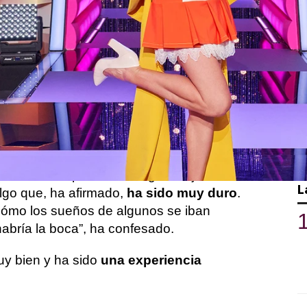
Whatsapp
Facebook
X
Flipboa
16:29
ueza invitada especial del séptimo
spaña y hemos hablado con ella para que
más le gusta del programa.
ue es cómo muestra que ser drag es mucho
 talento, arte y cultura”
, ha dicho.
l Zamora se pone en el lugar del jurado en
L
lgo que, ha afirmado,
ha sido muy duro
.
cómo los sueños de algunos se iban
bría la boca”, ha confesado.
uy bien y ha sido
una experiencia