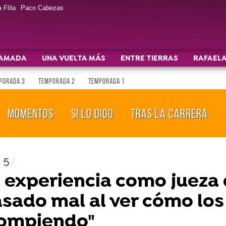
 Flila
Paco Cabezas
AMADA
UNA VUELTA MÁS
ENTRE TIERRAS
RAFAELA
PORADA 3
TEMPORADA 2
TEMPORADA 1
MOMENTOS
SÍ LO DIGO
TRAS LA CARRERA
 5
u experiencia como jueza
asado mal al ver cómo lo
rompiendo"