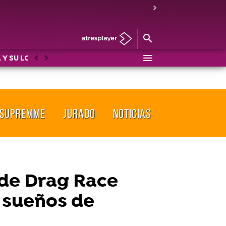
 Y SU LOCO MUNDO
DRAG RACE
LOS PROTEGIDOS: U
Anterior
Siguiente
SUPREMME
JURADO
NOTICIAS
 de Drag Race
s sueños de