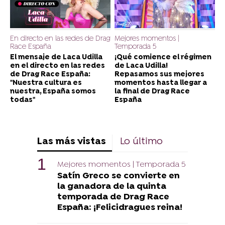
En directo en las redes de Drag
Mejores momentos |
Race España
Temporada 5
El mensaje de Laca Udilla
¡Qué comience el régimen
en el directo en las redes
de Laca Udilla!
de Drag Race España:
Repasamos sus mejores
"Nuestra cultura es
momentos hasta llegar a
nuestra, España somos
la final de Drag Race
todas"
España
Las más vistas
Lo último
Mejores momentos | Temporada 5
Satín Greco se convierte en
la ganadora de la quinta
temporada de Drag Race
España: ¡Felicidragues reina!