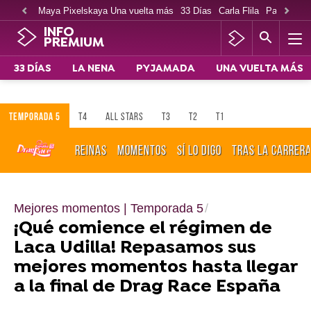
Maya Pixelskaya Una vuelta más
33 Días
Carla Flila
Paco Cabe
INFO
PREMIUM
33 DÍAS
LA NENA
PYJAMADA
UNA VUELTA MÁS
TEMPORADA 5
T4
ALL STARS
T3
T2
T1
REINAS
MOMENTOS
SÍ LO DIGO
TRAS LA CARRER
Mejores momentos | Temporada 5
¡Qué comience el régimen de
Laca Udilla! Repasamos sus
mejores momentos hasta llegar
a la final de Drag Race España