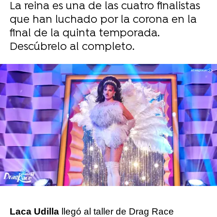
La reina es una de las cuatro finalistas
que han luchado por la corona en la
final de la quinta temporada.
Descúbrelo al completo.
Sara Ruiz
Publicado:
10 de diciembre de 2025, 19:44
Whatsapp
Facebook
X
Flipboard
Laca Udilla
llegó al taller de Drag Race