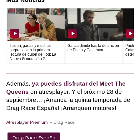
Ilusión, ganas y muchas
García dimite tras la detención
Prieto e
sorpresas en la primera
de Prieto y Calatrava
Calatrava
lectura de guion de Foq: La
detenid
Nueva Generación 2
Además,
ya puedes disfrutar del Meet The
Queens
en atresplayer. Y el próximo 28 de
septiembre… ¡Arranca la quinta temporada de
Drag Race España! ¡Arranquen motores!
Atresplayer Premium
» Drag Race
Drag Race España