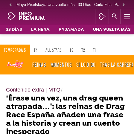
Maya Pixelskaya Una vuelta más
33 Días
Carla Flila
Paco Cabe
INFO
PREMIUM
33 DÍAS
LA NENA
PYJAMADA
UNA VUELTA MÁS
TEMPORADA 5
T4
ALL STARS
T3
T2
T1
REINAS
MOMENTOS
SÍ LO DIGO
TRAS LA CARRER
Contenido extra | MTQ
‘Érase una vez, una drag queen
atrapada…’: las reinas de Drag
Race España añaden una frase
a la historia y crean un cuento
inesperado