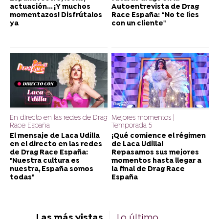
actuación... ¡Y muchos
Autoentrevista de Drag
momentazos! Disfrútalos
Race España: “No te líes
ya
con un cliente"
En directo en las redes de Drag
Mejores momentos |
Race España
Temporada 5
El mensaje de Laca Udilla
¡Qué comience el régimen
en el directo en las redes
de Laca Udilla!
de Drag Race España:
Repasamos sus mejores
"Nuestra cultura es
momentos hasta llegar a
nuestra, España somos
la final de Drag Race
todas"
España
Las más vistas
Lo último