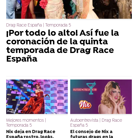
Drag Race España | Temporada 5
¡Por todo lo alto! Así fue la
coronación de la quinta
temporada de Drag Race
España
Mejores momentos |
Autoentrevista | Drag Race
Temporada 5
España 5
Nix deja en Drag Race
El consejo de Nix a
España rostro, looks,
futuras drags en la