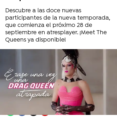
Descubre a las doce nuevas
participantes de la nueva temporada,
que comienza el próximo 28 de
septiembre en atresplayer. ¡Meet The
Queens ya disponible!
Sara Ruiz |
Ximena Rodero
Publicado:
15 de septiembre de 2025, 15:55
Whatsapp
Facebook
X
Flipboard