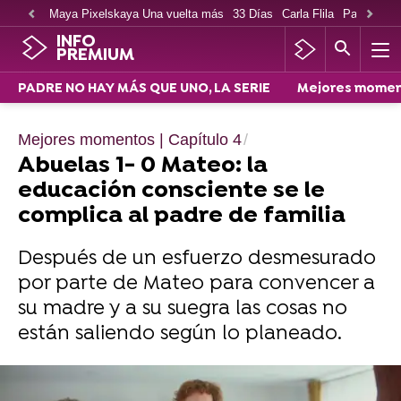
Maya Pixelskaya Una vuelta más
33 Días
Carla Flila
Paco Cabe
INFO
PREMIUM
PADRE NO HAY MÁS QUE UNO, LA SERIE
Mejores mome
Mejores momentos | Capítulo 4
Abuelas 1- 0 Mateo: la
educación consciente se le
complica al padre de familia
Después de un esfuerzo desmesurado
por parte de Mateo para convencer a
su madre y a su suegra las cosas no
están saliendo según lo planeado.
El cuarto capítulo de Padre no hay más que