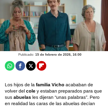
uno, la serie, ya disponible en atresplayer
Victoria Esquilas
Publicado:
15 de febrero de 2026, 16:00
Whatsapp
Facebook
X
Flipboard
Los hijos de la
familia Vicho
acababan de
volver del
cole
y estaban preparados para que
sus
abuelas
les dijeran “unas palabras”. Pero
en realidad las caras de las abuelas decían