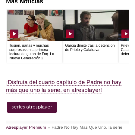
Más Noticias
Ilusión, ganas y muchas
García dimite tras la detención
Prieto e
sorpresas en la primera
de Prieto y Calatrava
Calatrava
lectura de guion de Foq: La
detenid
Nueva Generación 2
¡Disfruta del cuarto capítulo de Padre no hay
más que uno la serie, en atresplayer!
series atresplayer
Atresplayer Premium
» Padre No Hay Más Que Uno, la serie