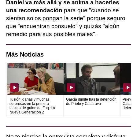
Daniel va más allá y se anima a hacerles
una recomendación
para que "cuando se
sientan solos pongan la serie" porque seguro
que "encuentran consuelo" y quizás "algún
remedio para sus posibles males".
Más Noticias
Ilusión, ganas y muchas
García dimite tras la detención
Prieto e
sorpresas en la primera
de Prieto y Calatrava
Calatrava
lectura de guion de Foq: La
detenid
Nueva Generación 2
No te pierdas la entrevista completa y disfruta