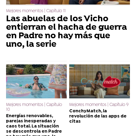
Mejores momentos | Capítulo 11
Las abuelas de los Vicho
entierran el hacha de guerra
en Padre no hay más que
uno, la serie
Mejores momentos | Capítulo
Mejores momentos | Capítulo 9
10
ConchyMatch, la
Energías renovables,
revolución de las apps de
parejas inesperadas y
citas
caos total. La situación
se descontrola en Padre