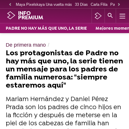
Maya Pixelskaya Una vuelta más
33 Días
Carla Flila
Paco Cabe
INFO
PREMIUM
PADRE NO HAY MÁS QUE UNO, LA SERIE
Mejores mome
De primera mano
Los protagonistas de Padre no
hay más que uno, la serie tienen
un mensaje para los padres de
familia numerosa: "siempre
estaremos aquí"
Mariam Hernández y Daniel Pérez
Prada son los padres de cinco hijos en
la ficción y después de meterse en la
piel de los cabezas de familia han