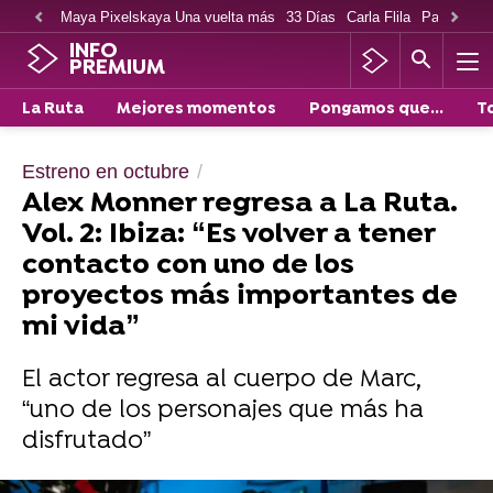
Maya Pixelskaya Una vuelta más
33 Días
Carla Flila
Paco Cabe
INFO
PREMIUM
La Ruta
Mejores momentos
Pongamos que...
T
Estreno en octubre
Alex Monner regresa a La Ruta.
Vol. 2: Ibiza: “Es volver a tener
contacto con uno de los
proyectos más importantes de
mi vida”
El actor regresa al cuerpo de Marc,
“uno de los personajes que más ha
disfrutado”