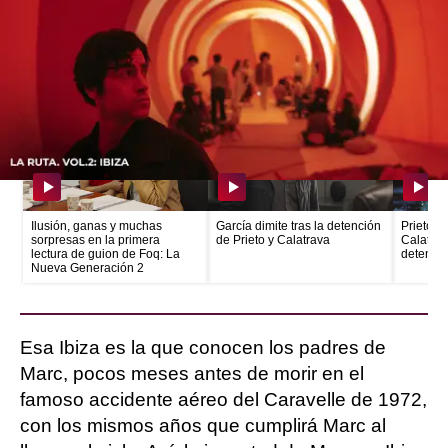
España franquista.
Más Noticias
Ilusión, ganas y muchas
García dimite tras la detención
Prieto e
sorpresas en la primera
de Prieto y Calatrava
Calatrava
lectura de guion de Foq: La
detenid
Nueva Generación 2
Esa Ibiza es la que conocen los padres de
Marc, pocos meses antes de morir en el
famoso accidente aéreo del Caravelle de 1972,
con los mismos años que cumplirá Marc al