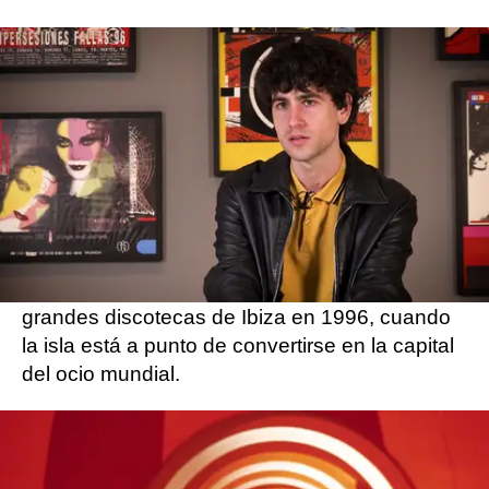
Todos quieren conocerle. Todos quieren bailar
lo que pincha. Todos quieren ser como él.
Salvo Marc, que daría su vida por ser otro.
Así es La Ruta. Vol. 2: Ibiza
Marc Ribó es el DJ
residente una de las
grandes discotecas de Ibiza en 1996, cuando
la isla está a punto de convertirse en la capital
del ocio mundial.
Aunque solo veinticinco años antes, en los
primeros 70, era un oasis de libertad en la