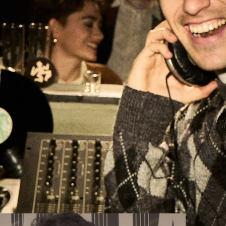
Whatsapp
Facebook
Twitter
Flipboa
18:19
 a
Marc Ribó
en
'
La Ruta
'
, un DJ de éxito
percusión y masificación de la Ruta, una
ciana de los 90. Todos quieren conocerle.
e pincha. Todos quieren ser como él. Salvo
 ser otro.