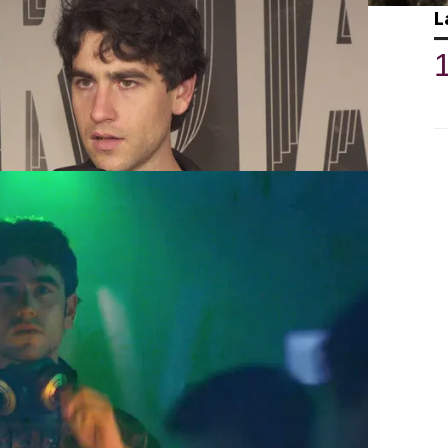
 ha revelado como se siente tras
L
 de 'La Ruta' al que define como "muy
Además, nos ha dado algunos detalles de
a persona que a sus 20 años cree que va a
s la Ruta acaba siendo una persona
arc Ribó.