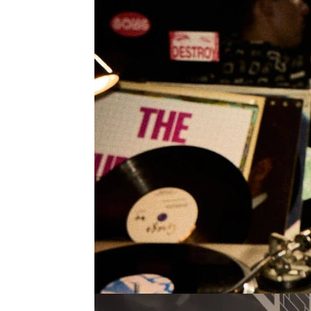
Jennifer Álvarez
Madrid
Publicado:
22 de septiembre de 2022, 
Àlex Monner
interpretará
en el momento de mayor re
estrella de la noche valen
Todos quieren bailar lo qu
Marc, que daría su vida por