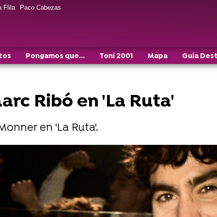
 Flila
Paco Cabezas
tos
Pongamos que...
Toni 2001
Mapa
Guía Des
rc Ribó en 'La Ruta'
onner en 'La Ruta'.