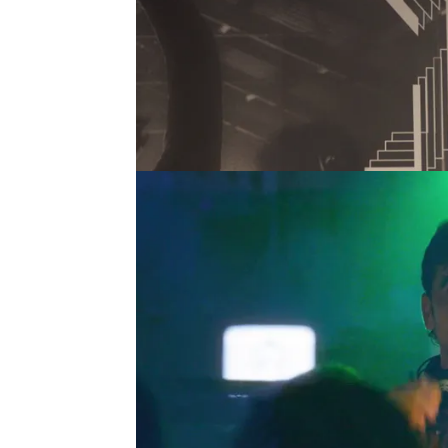
Durante su entrevista nos
sumergirse en el proyecto
intenso y muy creativo". 
su personaje:
"Marc es un
ser una persona pero tra
, revela sobre M
diferente"
Àlex Monner