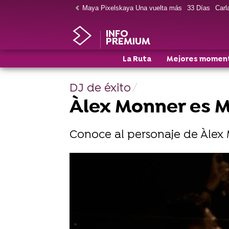
Maya Pixelskaya Una vuelta más
33 Días
Carla
INFO
PREMIUM
La Ruta
Mejores momen
DJ de éxito
Àlex Monner es Ma
Conoce al personaje de Àlex M