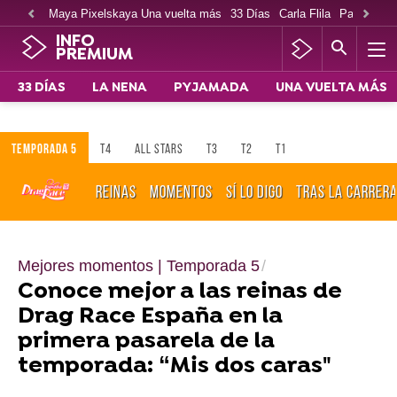
Maya Pixelskaya Una vuelta más
33 Días
Carla Flila
Paco Cabe
INFO
PREMIUM
33 DÍAS
LA NENA
PYJAMADA
UNA VUELTA MÁS
TEMPORADA 5
T4
ALL STARS
T3
T2
T1
REINAS
MOMENTOS
SÍ LO DIGO
TRAS LA CARRER
Mejores momentos | Temporada 5
Conoce mejor a las reinas de
Drag Race España en la
primera pasarela de la
temporada: “Mis dos caras"