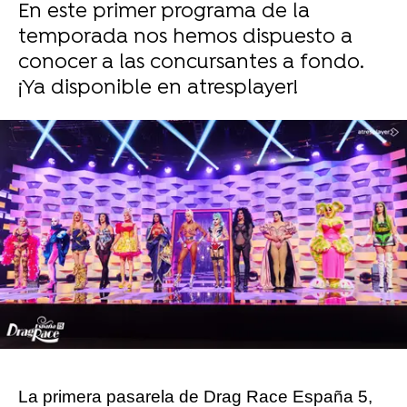
En este primer programa de la
temporada nos hemos dispuesto a
conocer a las concursantes a fondo.
¡Ya disponible en atresplayer!
Sara Ruiz
Publicado:
28 de septiembre de 2025, 21:28
Whatsapp
Facebook
X
Flipboard
La primera pasarela de Drag Race España 5,