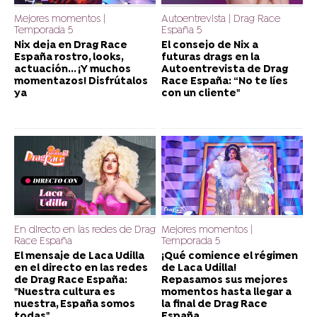
Mejores momentos |
Autoentrevista | Drag Race
Temporada 5
España 5
Nix deja en Drag Race
El consejo de Nix a
España rostro, looks,
futuras drags en la
actuación... ¡Y muchos
Autoentrevista de Drag
momentazos! Disfrútalos
Race España: “No te líes
ya
con un cliente"
En directo en las redes de Drag
Mejores momentos |
Race España
Temporada 5
El mensaje de Laca Udilla
¡Qué comience el régimen
en el directo en las redes
de Laca Udilla!
de Drag Race España:
Repasamos sus mejores
"Nuestra cultura es
momentos hasta llegar a
nuestra, España somos
la final de Drag Race
todas"
España