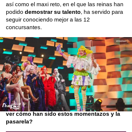
así como el maxi reto, en el que las reinas han
podido
demostrar su talento
, ha servido para
seguir conociendo mejor a las 12
concursantes.
La categoría ha sido
“Mis dos caras”
y en ella
las reinas han aprovechado para mostrarnos
una parte más vulnerable de ellas mismas y
cómo han resurgido para convertirse en las
estrellas que son ahora.
También ha habido momentos impactantes,
como la caca de Alexandra del Raval o el
desnudo completo de Satín Greco.
¿Quieres
ver cómo han sido estos momentazos y la
pasarela?