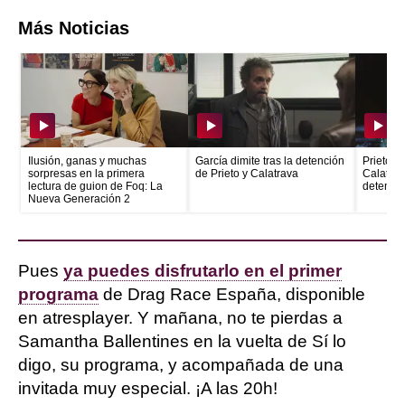
Más Noticias
Ilusión, ganas y muchas
García dimite tras la detención
Prieto e
sorpresas en la primera
de Prieto y Calatrava
Calatrava
lectura de guion de Foq: La
detenid
Nueva Generación 2
Pues
ya puedes disfrutarlo en el primer
programa
de Drag Race España, disponible
en atresplayer. Y mañana, no te pierdas a
Samantha Ballentines en la vuelta de Sí lo
digo, su programa, y acompañada de una
invitada muy especial. ¡A las 20h!