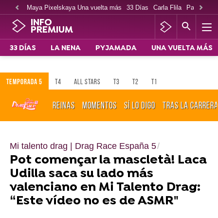
Maya Pixelskaya Una vuelta más
33 Días
Carla Flila
Paco Cabe
INFO
PREMIUM
33 DÍAS
LA NENA
PYJAMADA
UNA VUELTA MÁS
TEMPORADA 5
T4
ALL STARS
T3
T2
T1
REINAS
MOMENTOS
SÍ LO DIGO
TRAS LA CARRER
Mi talento drag | Drag Race España 5
Pot començar la mascletà! Laca
Udilla saca su lado más
valenciano en Mi Talento Drag:
“Este vídeo no es de ASMR"