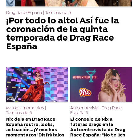
Drag Race España | Temporada 5
¡Por todo lo alto! Así fue la
coronación de la quinta
temporada de Drag Race
España
Mejores momentos |
Autoentrevista | Drag Race
Temporada 5
España 5
Nix deja en Drag Race
El consejo de Nix a
España rostro, looks,
futuras drags en la
actuación... ¡Y muchos
Autoentrevista de Drag
momentazos! Disfrútalos
Race España: “No te líes