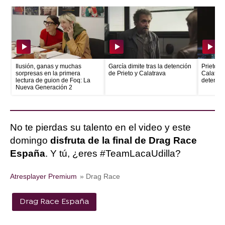
Ilusión, ganas y muchas
García dimite tras la detención
Prieto e
sorpresas en la primera
de Prieto y Calatrava
Calatrava
lectura de guion de Foq: La
detenid
Nueva Generación 2
No te pierdas su talento en el video y este
domingo
disfruta de la final de Drag Race
España
. Y tú, ¿eres #TeamLacaUdilla?
Atresplayer Premium
» Drag Race
Drag Race España