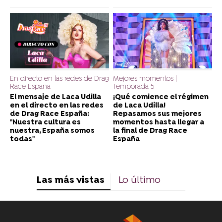
En directo en las redes de Drag
Mejores momentos |
Race España
Temporada 5
El mensaje de Laca Udilla
¡Qué comience el régimen
en el directo en las redes
de Laca Udilla!
de Drag Race España:
Repasamos sus mejores
"Nuestra cultura es
momentos hasta llegar a
nuestra, España somos
la final de Drag Race
todas"
España
Las más vistas
Lo último