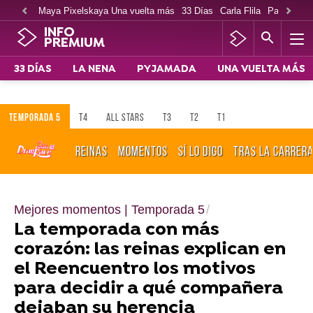
Maya Pixelskaya Una vuelta más
33 Días
Carla Flila
Paco Cabe
INFO
PREMIUM
33 DÍAS
LA NENA
PYJAMADA
UNA VUELTA MÁS
TEMPORADA 5
T4
ALL STARS
T3
T2
T1
REINAS
MOMENTOS
SÍ LO DIGO
TRAS LA CARRER
Mejores momentos | Temporada 5
La temporada con más
corazón: las reinas explican en
el Reencuentro los motivos
para decidir a qué compañera
dejaban su herencia