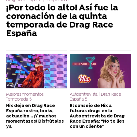
Drag Race España | Temporada 5
¡Por todo lo alto! Así fue la
coronación de la quinta
temporada de Drag Race
España
Mejores momentos |
Autoentrevista | Drag Race
Temporada 5
España 5
Nix deja en Drag Race
El consejo de Nix a
España rostro, looks,
futuras drags en la
actuación... ¡Y muchos
Autoentrevista de Drag
momentazos! Disfrútalos
Race España: “No te líes
ya
con un cliente"