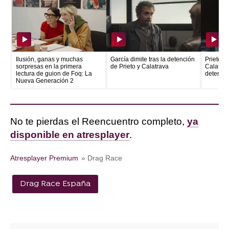
Ilusión, ganas y muchas
García dimite tras la detención
Prieto e
sorpresas en la primera
de Prieto y Calatrava
Calatrava
lectura de guion de Foq: La
detenid
Nueva Generación 2
No te pierdas el Reencuentro completo,
ya
disponible en atresplayer
.
Atresplayer Premium
» Drag Race
Drag Race España