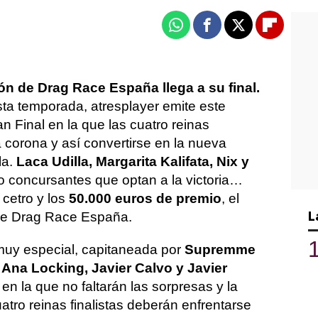
Whatsapp
Facebook
X
Flipboa
ión de Drag Race España llega a su final.
sta temporada, atresplayer emite este
n Final en la que las cuatro reinas
a corona y así convertirse en la nueva
la.
Laca Udilla, Margarita Kalifata, Nix y
o concursantes que optan a la victoria…
 cetro y los
50.000 euros de premio
, el
L
 de Drag Race España.
muy especial, capitaneada por
Supremme
n
Ana Locking, Javier Calvo y Javier
en la que no faltarán las sorpresas y la
atro reinas finalistas deberán enfrentarse