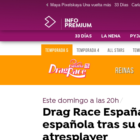
Maya Pixelskaya Una vuelta más
33 Días
Carla
INFO
PREMIUM
33 DÍAS
LA NENA
PYJ
TEMPORADA 5
TEMPORADA 4
ALL STARS
TEM
REINAS
Este domingo a las 20h
Drag Race España 
española tras su 
atresplayer