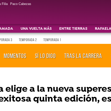
 Flila
Paco Cabezas
AMADA
UNA VUELTA MÁS
ENTRE TIERRAS
RAFAELA
PORADA 3
TEMPORADA 2
TEMPORADA 1
MOMENTOS
SÍ LO DIGO
TRAS LA CARRERA
elige a la nueva superes
exitosa quinta edición, 