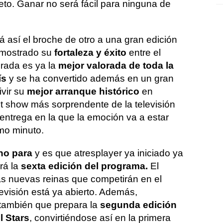
eto. Ganar no será fácil para ninguna de
 así el broche de otro a una gran edición
demostrado su
fortaleza y éxito
entre el
orada es ya la
mejor valorada de toda la
ís
y se ha convertido además en un gran
ivir su
mejor arranque histórico
en
ent show más sorprendente de la televisión
entrega en la que la emoción va a estar
imo minuto.
no para
y es que atresplayer ya iniciado ya
rá la
sexta edición del programa.
El
las nuevas reinas que competirán en el
levisión está ya abierto. Además,
también que prepara la
segunda edición
l Stars
, convirtiéndose así en la primera