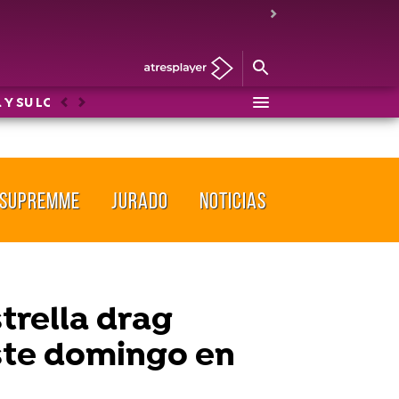
 Y SU LOCO MUNDO
DRAG RACE
LOS PROTEGIDOS: U
Anterior
Siguiente
SUPREMME
JURADO
NOTICIAS
trella drag
este domingo en