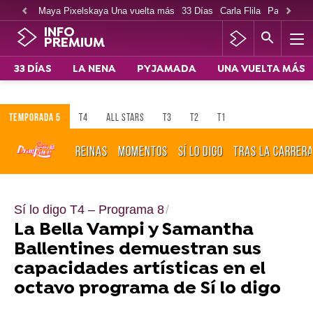
Maya Pixelskaya Una vuelta más
33 Días
Carla Flila
Paco Cabe
INFO
PREMIUM
33 DÍAS
LA NENA
PYJAMADA
UNA VUELTA MÁS
TEMPORADA 5
T4
ALL STARS
T3
T2
T1
REINAS
MOMENTOS
SÍ LO DIGO
TRAS LA CARRER
Sí lo digo T4 – Programa 8
La Bella Vampi y Samantha
Ballentines demuestran sus
capacidades artísticas en el
octavo programa de Sí lo digo