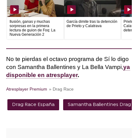
Ilusión, ganas y muchas
García dimite tras la detención
Prieto e
sorpresas en la primera
de Prieto y Calatrava
Calatrava
lectura de guion de Foq: La
detenid
Nueva Generación 2
No te pierdas el octavo programa de Sí lo digo
con Samantha Ballentines y La Bella Vampi,
ya
disponible en atresplayer
.
Atresplayer Premium
» Drag Race
Drag Race España
Samantha Ballentines Drag R