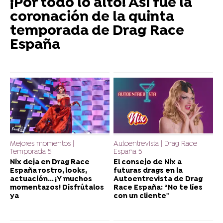
¡Por todo lo alto! Así fue la
coronación de la quinta
temporada de Drag Race
España
Mejores momentos |
Autoentrevista | Drag Race
Temporada 5
España 5
Nix deja en Drag Race
El consejo de Nix a
España rostro, looks,
futuras drags en la
actuación... ¡Y muchos
Autoentrevista de Drag
momentazos! Disfrútalos
Race España: “No te líes
ya
con un cliente"