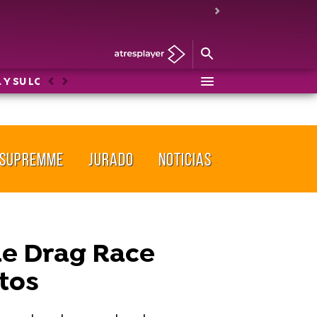
 Y SU LOCO MUNDO
DRAG RACE
LOS PROTEGIDOS: U
Anterior
Siguiente
SUPREMME
JURADO
NOTICIAS
 de Drag Race
tos