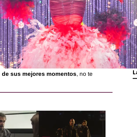
ó al taller de Drag Race España
tte de barrio de la temporada y dejando
todas.
ón en El secreto de Puente Tieso o su
seropositiva
en el maxireto de Girlbands
hueco en el corazón de los racers.
L
os de sus mejores momentos
, no te