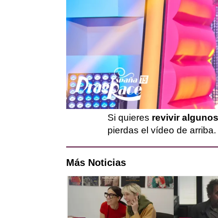
Alexandra del Raval
lleg
definiéndose como la vede
claro que ella venía a por 
Momentos como su actuaci
confesión
como persona 
han hecho que se gane un 
Si quieres
revivir algun
pierdas el vídeo de arriba.
Más Noticias