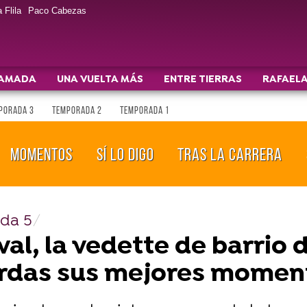
 Flila
Paco Cabezas
AMADA
UNA VUELTA MÁS
ENTRE TIERRAS
RAFAELA
PORADA 3
TEMPORADA 2
TEMPORADA 1
MOMENTOS
SÍ LO DIGO
TRAS LA CARRERA
da 5
al, la vedette de barrio
erdas sus mejores momen