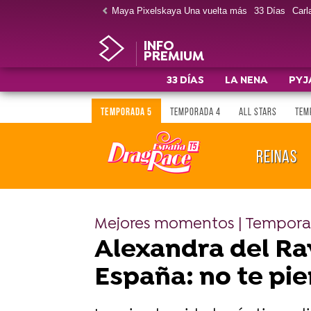
Maya Pixelskaya Una vuelta más
33 Días
Carla
INFO
PREMIUM
33 DÍAS
LA NENA
PYJ
TEMPORADA 5
TEMPORADA 4
ALL STARS
TEM
REINAS
Mejores momentos | Tempora
Alexandra del Rav
España: no te pi