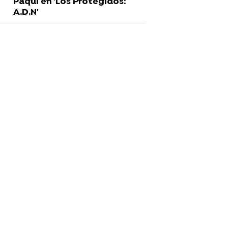
Paqui en 'Los Protegidos:
A.D.N'