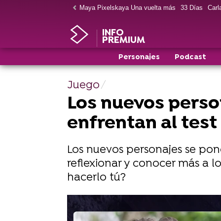
Maya Pixelskaya Una vuelta más
33 Días
Carla
INFO
PREMIUM
Personajes
Podcast
Juego
Los nuevos person
enfrentan al test
Los nuevos personajes se pone
reflexionar y conocer más a l
hacerlo tú?