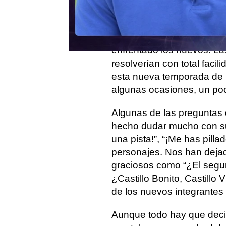
la serie.
¿En que trabaja Mario?, 
Culebra? Estas son alguna
enfrentado los nuevos. La
resolverían con total faci
esta nueva temporada de ‘
algunas ocasiones, un poc
Algunas de las preguntas 
hecho dudar mucho con su 
una pista!”, “¡Me has pil
personajes. Nos han dej
graciosos como “¿El segun
¿Castillo Bonito, Castillo
de los nuevos integrantes 
Aunque todo hay que deci