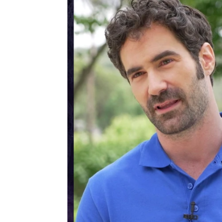
Carmen Pardo
Publicado:
22 de diciembre de 2022, 12:01
Emilio Buale, Gabriela 
Caudevilla
forman parte d
nuevas incorporaciones se