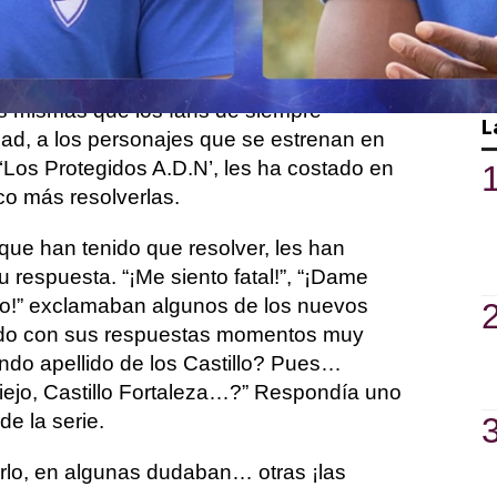
¿Qué poder tiene Lucía? ¿Cómo se llama
s de las preguntas a las que se han
s mismas que los fans de siempre
L
lidad, a los personajes que se estrenan en
Los Protegidos A.D.N’, les ha costado en
o más resolverlas.
que han tenido que resolver, les han
respuesta. “¡Me siento fatal!”, “¡Dame
lado!” exclamaban algunos de los nuevos
ado con sus respuestas momentos muy
do apellido de los Castillo? Pues…
 Viejo, Castillo Fortaleza…?” Respondía uno
de la serie.
rlo, en algunas dudaban… otras ¡las