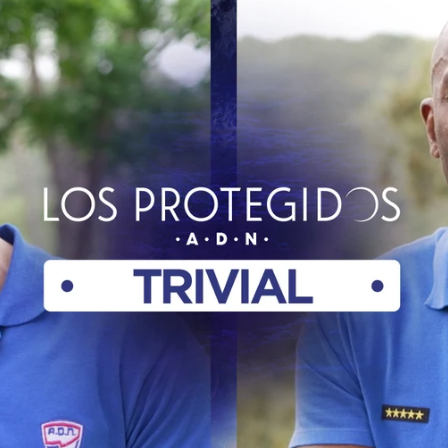
Whatsapp
Facebook
Twitter
Flipboa
Andrada, José Sospedra o Xavi
el elenco de 'Los Protegidos A.D.N.' Las
 han atrevido con un divertido juego sobre