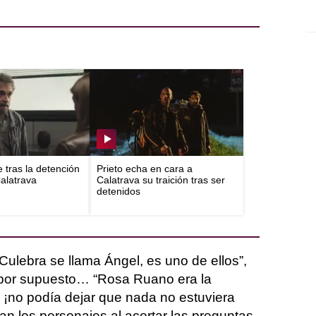
e tras la detención
Prieto echa en cara a
Calatrava
Calatrava su traición tras ser
detenidos
Culebra se llama Ángel, es uno de ellos”,
y por supuesto… “Rosa Ruano era la
, ¡no podía dejar que nada no estuviera
an los personajes al acertar las preguntas.