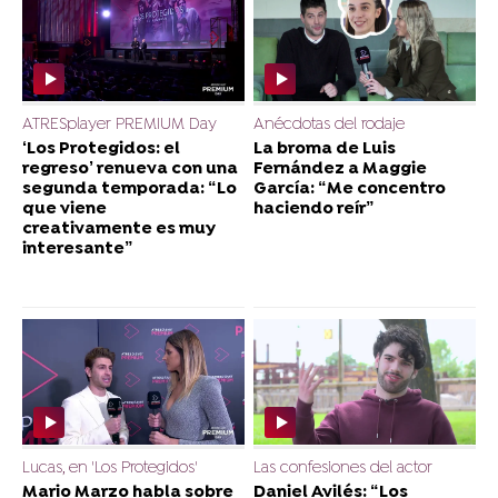
ATRESplayer PREMIUM Day
Anécdotas del rodaje
‘Los Protegidos: el
La broma de Luis
regreso’ renueva con una
Fernández a Maggie
segunda temporada: “Lo
García: “Me concentro
que viene
haciendo reír”
creativamente es muy
interesante”
Lucas, en 'Los Protegidos'
Las confesiones del actor
Mario Marzo habla sobre
Daniel Avilés: “Los