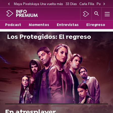
Maya Pixelskaya Una vuelta más
33 Días
Carla Flila
Paco Cabe
INFO
PREMIUM
Podcast
Momentos
Entrevistas
El regreso
Los Protegidos: El regreso
En atresplayer