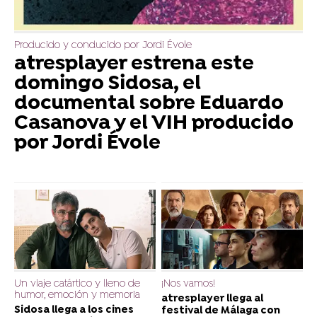
Producido y conducido por Jordi Évole
atresplayer estrena este
domingo Sidosa, el
documental sobre Eduardo
Casanova y el VIH producido
por Jordi Évole
Un viaje catártico y lleno de
¡Nos vamos!
humor, emoción y memoria
atresplayer llega al
Sidosa llega a los cines
festival de Málaga con