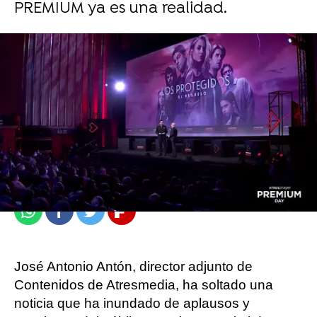
PREMIUM ya es una realidad.
atresplayer
Madrid
Publicado:
13 de diciembre de 2021, 21:32
Whatsapp
Facebook
Twitter
Flipboard
José Antonio Antón, director adjunto de
Contenidos de Atresmedia, ha soltado una
noticia que ha inundado de aplausos y