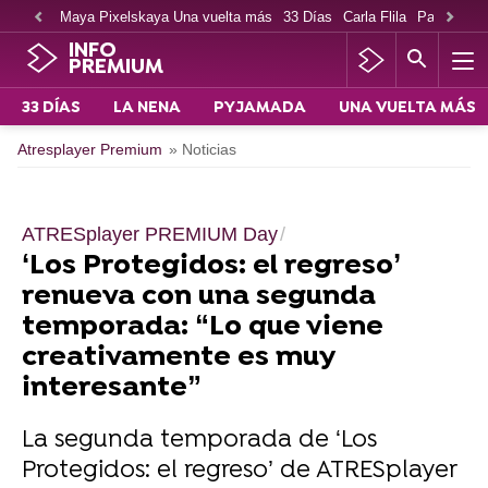
Maya Pixelskaya Una vuelta más
33 Días
Carla Flila
Paco Cabe
INFO
PREMIUM
33 DÍAS
LA NENA
PYJAMADA
UNA VUELTA MÁS
Atresplayer Premium
» Noticias
ATRESplayer PREMIUM Day
‘Los Protegidos: el regreso’
renueva con una segunda
temporada: “Lo que viene
creativamente es muy
interesante”
La segunda temporada de ‘Los
Protegidos: el regreso’ de ATRESplayer