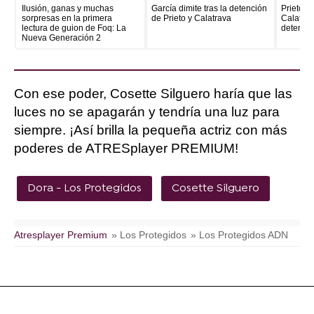
Ilusión, ganas y muchas
García dimite tras la detención
Prieto e
sorpresas en la primera
de Prieto y Calatrava
Calatrava
lectura de guion de Foq: La
detenid
Nueva Generación 2
Con ese poder, Cosette Silguero haría que las
luces no se apagarán y tendría una luz para
siempre. ¡Así brilla la pequeña actriz con más
poderes de ATRESplayer PREMIUM!
Dora - Los Protegidos
Cosette Silguero
Atresplayer Premium
» Los Protegidos
» Los Protegidos ADN