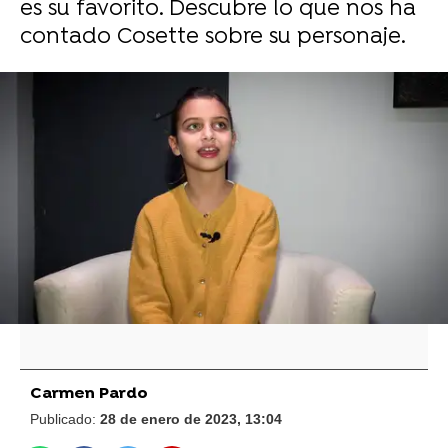
es su favorito. Descubre lo que nos ha
contado Cosette sobre su personaje.
Calor, emoción, tensión y muchos efectos
especiales: Así han vivido el final de
temporada los actores de Los Protegidos
A.D.N.
Las anécdotas durante el rodaje de Los
Protegidos A.D.N.: Masajista, canciones y la
mascota de Cosette Silguero
Carmen Pardo
Publicado:
28 de enero de 2023, 13:04