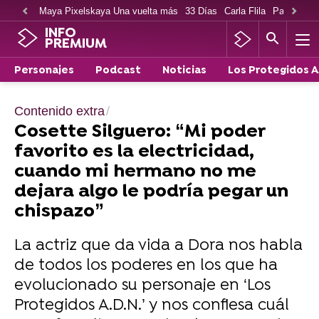
Maya Pixelskaya Una vuelta más
33 Días
Carla Flila
Paco Cabe
INFO
PREMIUM
Personajes
Podcast
Noticias
Los Protegidos 
Contenido extra
Cosette Silguero: “Mi poder
favorito es la electricidad,
cuando mi hermano no me
dejara algo le podría pegar un
chispazo”
La actriz que da vida a Dora nos habla
de todos los poderes en los que ha
evolucionado su personaje en ‘Los
Protegidos A.D.N.’ y nos confiesa cuál