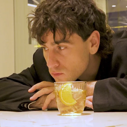
u Idoeta
Whatsapp
Facebook
X
Flipboa
tes. El
hotel Londres
volvía a ver llover la
l lugar nuevo:"Aquí venía a desayunar
 con mi madre", explica mirando la sala