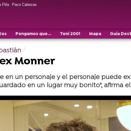
 Flila
Paco Cabezas
tos
Pongamos que...
Toni 2001
Mapa
Guía Des
ebastián
lex Monner
e en un personaje y el personaje puede e
uardado en un lugar muy bonito", afirma el