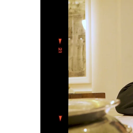
Sandra Lázaro
|
Ximena Rodero
|
Pa
Publicado:
26 de septiembre de 2025, 11:38
Era miércoles. Quizá, mar
concha.
Para Àlex Monner no era e
con mi abuela, a merendar
del centenario hotel.