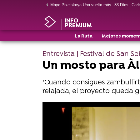
Maya Pixelskaya Una vuelta más
33 Días
Carla
INFO
PREMIUM
La Ruta
Mejores momen
Entrevista | Festival de San S
Un mosto para À
"Cuando consigues zambullirt
relajada, el proyecto queda g