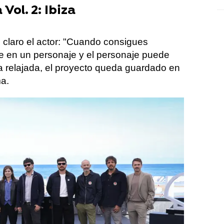
 Vol. 2: Ibiza
e claro el actor: "Cuando consigues
te en un personaje y el personaje puede
 relajada, el proyecto queda guardado en
ma.
do con la entrevista, Monner revela:
sco siempre pido mosto". Y se lo pedimos.