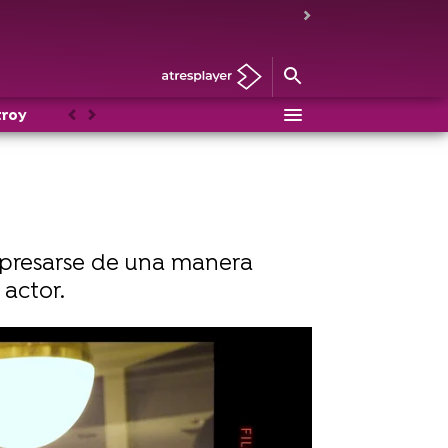
troy
Noticias
Personajes
Anterior
Siguiente
xpresarse de una manera
 actor.