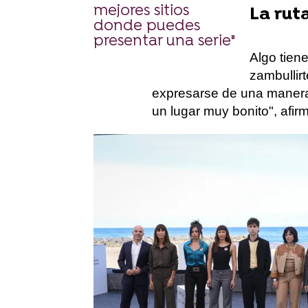
mejores sitios
La ruta
donde puedes
presentar una serie"
Algo tien
zambullir
expresarse de una manera
un lugar muy bonito", afir
Un mosto
Como un chispazo, rompien
"Cuando vengo al País Va
Más Noticias