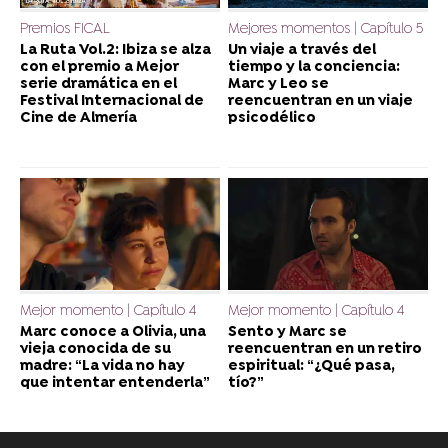
Premios FICAL
Mejores momentos | Capítulo 5
La Ruta Vol.2: Ibiza se alza
Un viaje a través del
con el premio a Mejor
tiempo y la conciencia:
serie dramática en el
Marc y Leo se
Festival Internacional de
reencuentran en un viaje
Cine de Almería
psicodélico
Mejor momento | Capítulo 4
Mejor momento | Capítulo 4
Marc conoce a Olivia, una
Sento y Marc se
vieja conocida de su
reencuentran en un retiro
madre: “La vida no hay
espiritual: “¿Qué pasa,
que intentar entenderla”
tío?”