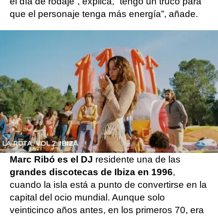
el día de rodaje”, explica, “tengo un truco para
que el personaje tenga más energía”, añade.
Todo empezó cuando Díaz vio a una
compañera de trabajo frotarse las manos, “
me
hizo gracia, probé a hacerlo y me di cuenta
de que funcionaba
”, añade.
Así es La Ruta. Vol. 2: Ibiza
Marc Ribó es el DJ
residente una de las
grandes discotecas de Ibiza en 1996
,
cuando la isla está a punto de convertirse en la
capital del ocio mundial. Aunque solo
veinticinco años antes, en los primeros 70, era