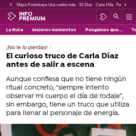
Maya Pixelskaya Una vuelta más
33 Días
Carla Flila
Paco Cabe
INFO
PREMIUM
La Ruta
Mejores momentos
Pongamos que...
T
¡No te lo pierdas!
El curioso truco de Carla Díaz
antes de salir a escena
Aunque confiesa que no tiene ningún
ritual concreto, “siempre intento
observar mi cuerpo el día de rodaje”,
sin embargo, tiene un truco que utiliza
para llenar al personaje de energía.