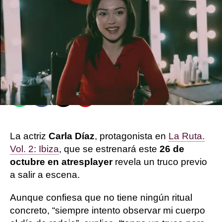
Sandra Lázaro
Guillermo Espeso
Publicado:
30 de septiembre de 2025, 12:48
Whatsapp
Facebook
X
Flipboard
La actriz
Carla Díaz
, protagonista en
La Ruta.
Vol. 2: Ibiza
, que se estrenará este
26 de
octubre en atresplayer
revela un truco previo
a salir a escena.
Aunque confiesa que no tiene ningún ritual
concreto, “siempre intento observar mi cuerpo