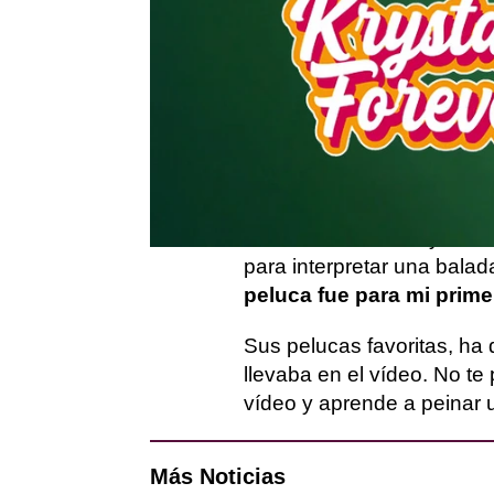
Uno de los grandes talento
pelucas, y eso es lo que 
voy a enseñar cómo pei
Mientras lo hacía, la rein
y que ella fue quien le en
En esta ocasión, Krystal
para interpretar una balad
peluca fue para mi prim
Sus pelucas favoritas, ha 
llevaba en el vídeo. No te
vídeo y aprende a peinar 
Más Noticias