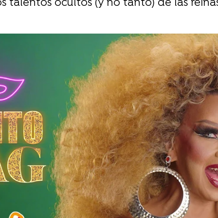
 talentos ocultos (y no tanto) de las rei
Whatsapp
Facebook
X
Flipboa
44