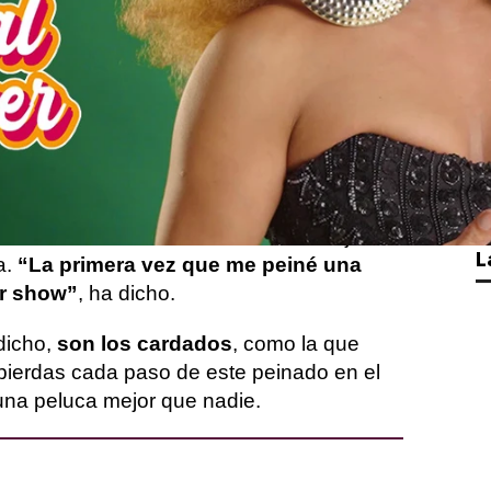
s de Krystal Forever es el de peinar
nos ha enseñado en Mi talento drag.
“Os
no mis pelucas”
, ha asegurado.
a ha contado que
su madre era peluquera
,
señó todo lo que sabía.
 nos ha enseñado a hacer un moño bajo
L
a.
“La primera vez que me peiné una
er show”
, ha dicho.
dicho,
son los cardados
, como la que
 pierdas cada paso de este peinado en el
una peluca mejor que nadie.