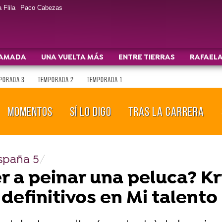
 Flila
Paco Cabezas
AMADA
UNA VUELTA MÁS
ENTRE TIERRAS
RAFAELA
PORADA 3
TEMPORADA 2
TEMPORADA 1
MOMENTOS
SÍ LO DIGO
TRAS LA CARRERA
España 5
 a peinar una peluca? Kr
definitivos en Mi talento