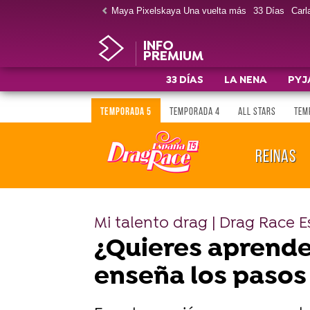
Maya Pixelskaya Una vuelta más
33 Días
Carla
INFO
PREMIUM
33 DÍAS
LA NENA
PYJ
TEMPORADA 5
TEMPORADA 4
ALL STARS
TEM
REINAS
Mi talento drag | Drag Race 
¿Quieres aprender
enseña los pasos 