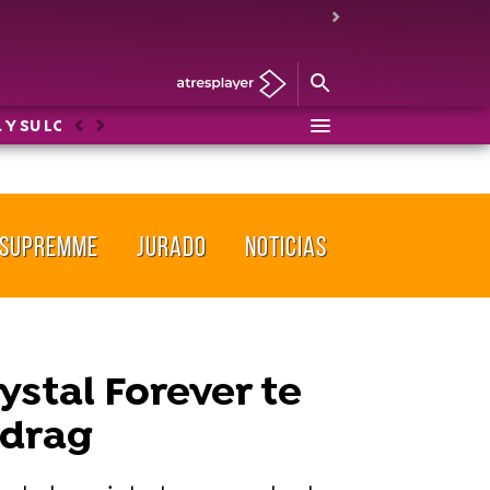
 Y SU LOCO MUNDO
DRAG RACE
LOS PROTEGIDOS: U
Anterior
Siguiente
SUPREMME
JURADO
NOTICIAS
ystal Forever te
 drag