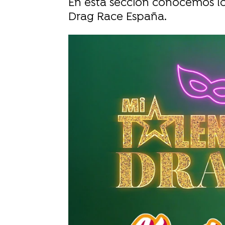
En esta sección conocemos los
Drag Race España.
Sara Ruiz
Publicado:
29 de octubre de 2025, 15: