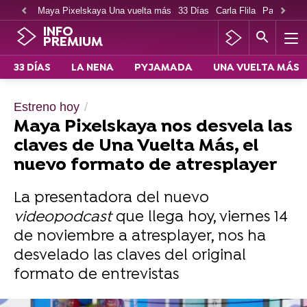
Maya Pixelskaya Una vuelta más
33 Días
Carla Flila
Paco Cabe
INFO
PREMIUM
33 DÍAS
LA NENA
PYJAMADA
UNA VUELTA MÁS
Estreno hoy
Maya Pixelskaya nos desvela las
claves de Una Vuelta Más, el
nuevo formato de atresplayer
La presentadora del nuevo
videopodcast
que llega hoy, viernes 14
de noviembre a atresplayer, nos ha
desvelado las claves del original
formato de entrevistas