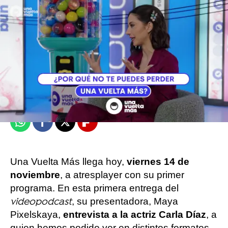
atresplayer
Publicado:
14 de noviembre de 2025, 15:05
Whatsapp
Facebook
X
Flipboard
Una Vuelta Más llega hoy,
viernes 14 de
noviembre
, a atresplayer con su primer
programa. En esta primera entrega del
, su presentadora, Maya
videopodcast
Pixelskaya,
entrevista a la actriz Carla Díaz
, a
quien hemos podido ver en distintos formatos