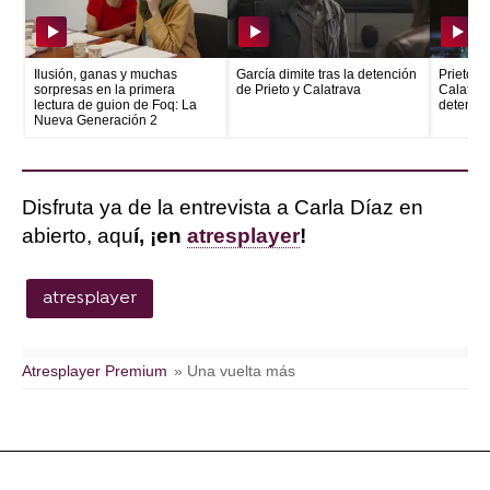
Ilusión, ganas y muchas
García dimite tras la detención
Prieto e
sorpresas en la primera
de Prieto y Calatrava
Calatrava
lectura de guion de Foq: La
detenid
Nueva Generación 2
Disfruta ya de la entrevista a Carla Díaz en
abierto, aqu
í, ¡en
atresplayer
!
atresplayer
Atresplayer Premium
» Una vuelta más