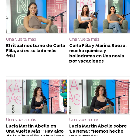
Una vuelta más
Una vuelta más
El ritual nocturno de Carla
Carla Flila y Marina Baeza,
Flila, así es su lado más
mucha química y
friki
bollodrama en Una novia
por vacaciones
Una vuelta más
Una vuelta más
Lucía Martín Abello en
Lucía Martín Abello sobre
Una Vuelta Más: “Hay algo
'La Nena': “Hemos hecho