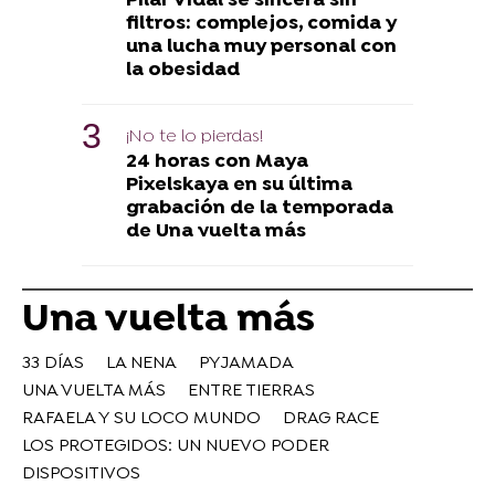
Pilar Vidal se sincera sin
filtros: complejos, comida y
una lucha muy personal con
la obesidad
¡No te lo pierdas!
24 horas con Maya
Pixelskaya en su última
grabación de la temporada
de Una vuelta más
Una vuelta más
33 DÍAS
LA NENA
PYJAMADA
UNA VUELTA MÁS
ENTRE TIERRAS
RAFAELA Y SU LOCO MUNDO
DRAG RACE
LOS PROTEGIDOS: UN NUEVO PODER
DISPOSITIVOS