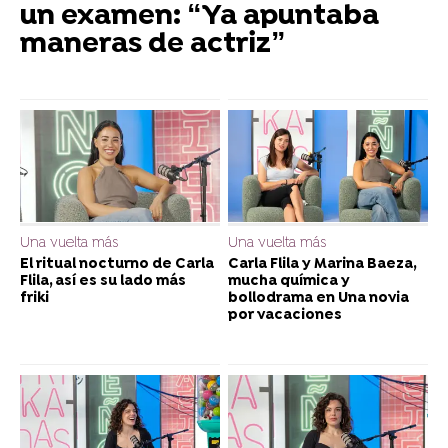
un examen: “Ya apuntaba
maneras de actriz”
Una vuelta más
Una vuelta más
El ritual nocturno de Carla
Carla Flila y Marina Baeza,
Flila, así es su lado más
mucha química y
friki
bollodrama en Una novia
por vacaciones