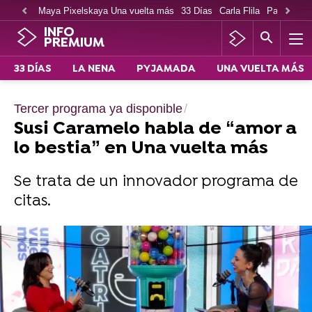
Maya Pixelskaya Una vuelta más
33 Días
Carla Flila
Paco Cabe
INFO
PREMIUM
33 DÍAS
LA NENA
PYJAMADA
UNA VUELTA MÁS
Tercer programa ya disponible
Susi Caramelo habla de “amor a
lo bestia” en Una vuelta más
Se trata de un innovador programa de
citas.