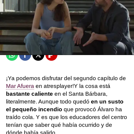
Victoria Esquilas
Publicado:
23 de septiembre de 2025, 17:00
Whatsapp
Facebook
X
Flipboard
¡Ya podemos disfrutar del segundo capítulo de
Mar Afuera
en atresplayer!Y la cosa está
bastante caliente
en el Santa Bárbara,
literalmente. Aunque todo quedó
en un susto
el pequeño incendio
que provocó Álvaro ha
traído cola. Y es que los educadores del centro
tenían que saber qué había ocurrido y de
dónde había salido.