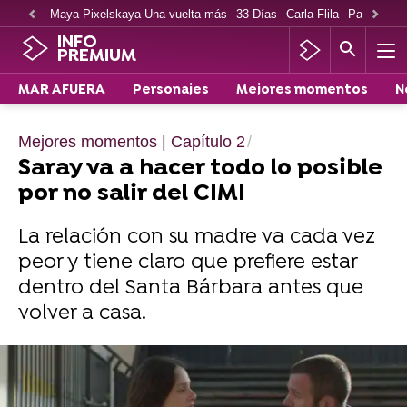
Maya Pixelskaya Una vuelta más
33 Días
Carla Flila
Paco Cabe
INFO
PREMIUM
MAR AFUERA
Personajes
Mejores momentos
N
Mejores momentos | Capítulo 2
Saray va a hacer todo lo posible
por no salir del CIMI
La relación con su madre va cada vez
peor y tiene claro que prefiere estar
dentro del Santa Bárbara antes que
volver a casa.