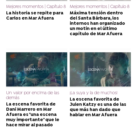
Mejores momentos | Capítulo 8
Mejores momentos | Capítulo 8
La historia se repite para
Máxima tensión dentro
Carlos en Mar Afuera
del Santa Bárbara, los
internos han organizado
un motín en el último
capítulo de Mar Afuera
Un valor por encima de las
¡La suya y la de muchos!
demás
La escena favorita de
La escena favorita de
Julen Katzy es una de las
Dani Marrero en Mar
que más han dado que
Afuera es "una escena
hablar en Mar Afuera
muy importante" que le
hace mirar al pasado