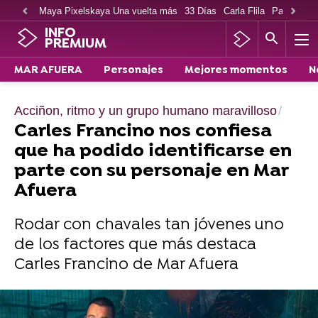
Maya Pixelskaya Una vuelta más
33 Días
Carla Flila
Paco Cabe
INFO
PREMIUM
MAR AFUERA
Personajes
Mejores momentos
N
Acciñon, ritmo y un grupo humano maravilloso
Carles Francino nos confiesa
que ha podido identificarse en
parte con su personaje en Mar
Afuera
Rodar con chavales tan jóvenes uno
de los factores que más destaca
Carles Francino de Mar Afuera