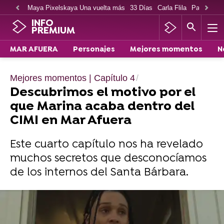
Maya Pixelskaya Una vuelta más
33 Días
Carla Flila
Paco Cabe
INFO
PREMIUM
MAR AFUERA
Personajes
Mejores momentos
N
Mejores momentos | Capítulo 4
Descubrimos el motivo por el
que Marina acaba dentro del
CIMI en Mar Afuera
Este cuarto capítulo nos ha revelado
muchos secretos que desconocíamos
de los internos del Santa Bárbara.