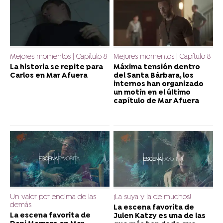
Mejores momentos | Capítulo 8
Mejores momentos | Capítulo 8
La historia se repite para
Máxima tensión dentro
Carlos en Mar Afuera
del Santa Bárbara, los
internos han organizado
un motín en el último
capítulo de Mar Afuera
Un valor por encima de las
¡La suya y la de muchos!
demás
La escena favorita de
La escena favorita de
Julen Katzy es una de las