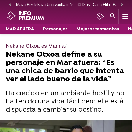
Maya Pixelskaya Una vuelta más
33 Días
Carla Flila
Paco Cabe
INFO
PREMIUM
MAR AFUERA
Personajes
Mejores momentos
N
Nekane Otxoa es Marina
Nekane Otxoa define a su
personaje en Mar afuera: “Es
una chica de barrio que intenta
ver el lado bueno de la vida”
Ha crecido en un ambiente hostil y no
ha tenido una vida fácil pero ella está
dispuesta a cambiar su destino.
Carlos es “un chico de un barrio complicado