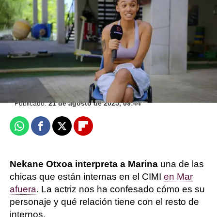
con buen corazón”. Hugo Welzel nos presenta
a su personaje en Mar afuera
Victoria Esquilas
Publicado:
21 de agosto de 2025, 09:44
Whatsapp
Facebook
X
Flipboard
Nekane Otxoa interpreta a Marina
una de las
chicas que están internas en el CIMI
en Mar
afuera
. La actriz nos ha confesado cómo es su
personaje y qué relación tiene con el resto de
internos.