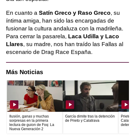
En cuanto a
Satín Greco y Raso Greco
, su
íntima amiga, han sido las encargadas de
fusionar la cultura andaluza con la madrileña.
Para cerrar la pasarela,
Laca Udilla y Laco
Llares
, su madre, nos han traído las Fallas al
escenario de Drag Race España.
Más Noticias
Ilusión, ganas y muchas
García dimite tras la detención
Prieto e
sorpresas en la primera
de Prieto y Calatrava
Calatrava
lectura de guion de Foq: La
detenid
Nueva Generación 2