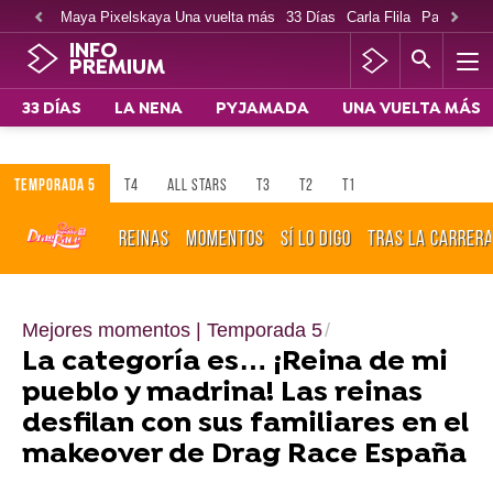
Maya Pixelskaya Una vuelta más
33 Días
Carla Flila
Paco Cabe
INFO
PREMIUM
33 DÍAS
LA NENA
PYJAMADA
UNA VUELTA MÁS
TEMPORADA 5
T4
ALL STARS
T3
T2
T1
REINAS
MOMENTOS
SÍ LO DIGO
TRAS LA CARRER
Mejores momentos | Temporada 5
La categoría es… ¡Reina de mi
pueblo y madrina! Las reinas
desfilan con sus familiares en el
makeover de Drag Race España