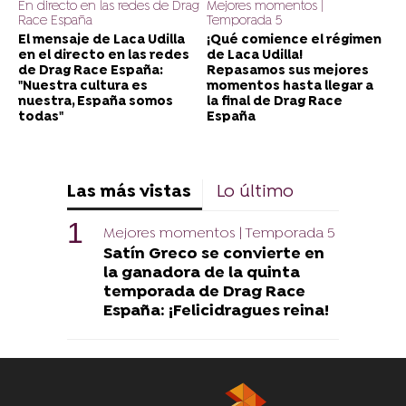
En directo en las redes de Drag
Mejores momentos |
Race España
Temporada 5
El mensaje de Laca Udilla
¡Qué comience el régimen
en el directo en las redes
de Laca Udilla!
de Drag Race España:
Repasamos sus mejores
"Nuestra cultura es
momentos hasta llegar a
nuestra, España somos
la final de Drag Race
todas"
España
Las más vistas
Lo último
Mejores momentos | Temporada 5
Satín Greco se convierte en
la ganadora de la quinta
temporada de Drag Race
España: ¡Felicidragues reina!