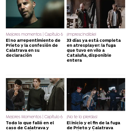
Mejores momentos | Capítulo 6
¡Imprescindible!
El no arrepentimiento de
33 días ya está completa
Prieto y la confesión de
en atresplayer: la fuga
Calatrava en su
que tuvo en vilo a
declaración
Cataluña, disponible
entera
Mejores Momentos | Capítulo 6
¡No te lo pierdas!
Todo lo que falló en el
El inicio y el fin de la fuga
caso de Calatrava y
de Prieto y Calatrava