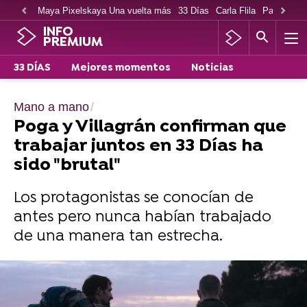
Maya Pixelskaya Una vuelta más
33 Días
Carla Flila
Paco Cabe
INFO
PREMIUM
33 DÍAS
Mejores momentos
Noticias
Mano a mano
Poga y Villagrán confirman que
trabajar juntos en 33 Días ha
sido "brutal"
Los protagonistas se conocían de
antes pero nunca habían trabajado
de una manera tan estrecha.