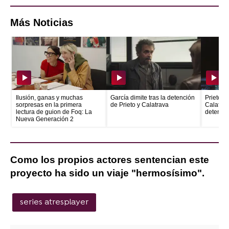
Más Noticias
Ilusión, ganas y muchas
García dimite tras la detención
Prieto e
sorpresas en la primera
de Prieto y Calatrava
Calatrava
lectura de guion de Foq: La
detenid
Nueva Generación 2
Como los propios actores sentencian este
proyecto ha sido un viaje "hermosísimo".
series atresplayer