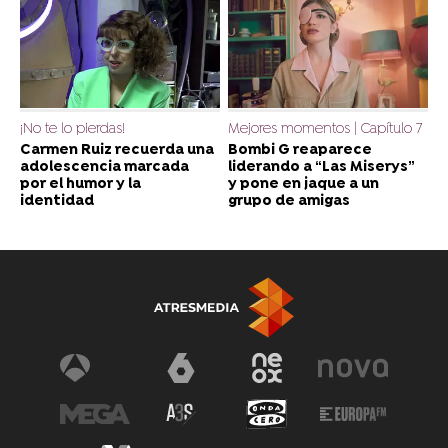
¡No te lo pierdas!
Mejores momentos | Capítulo 7
Carmen Ruiz recuerda una
Bombi G reaparece
adolescencia marcada
liderando a “Las Miserys”
por el humor y la
y pone en jaque a un
identidad
grupo de amigas