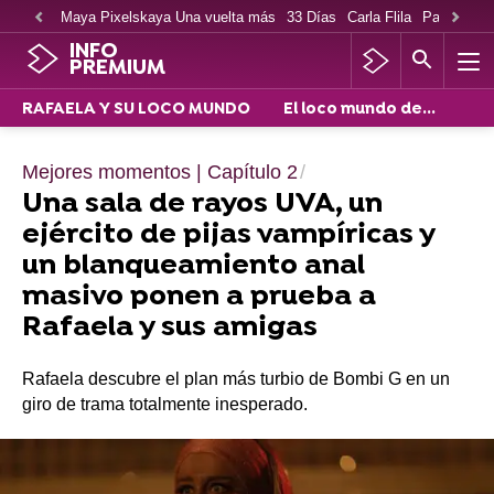
Maya Pixelskaya Una vuelta más
33 Días
Carla Flila
Paco Cabe
INFO
PREMIUM
RAFAELA Y SU LOCO MUNDO
El loco mundo de...
Mejores momentos | Capítulo 2
Una sala de rayos UVA, un
ejército de pijas vampíricas y
un blanqueamiento anal
masivo ponen a prueba a
Rafaela y sus amigas
Rafaela descubre el plan más turbio de Bombi G en un
giro de trama totalmente inesperado.