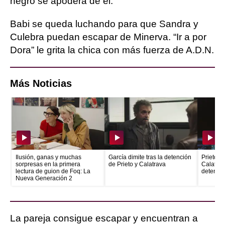
negro se apodera de él.
Babi se queda luchando para que Sandra y
Culebra puedan escapar de Minerva. “Ir a por
Dora” le grita la chica con más fuerza de A.D.N.
Más Noticias
Ilusión, ganas y muchas
García dimite tras la detención
Prieto e
sorpresas en la primera
de Prieto y Calatrava
Calatrava
lectura de guion de Foq: La
detenid
Nueva Generación 2
La pareja consigue escapar y encuentran a