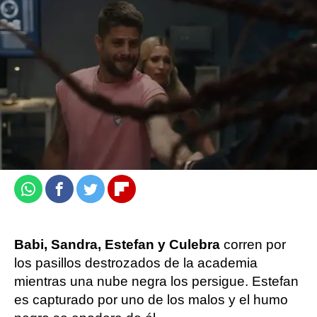
No te pierdas la temporada completa de Los
Protegidos ADN en ATRESplayer PREMIUM
Carmen Pardo
Publicado:
22 de enero de 2023, 18:04
Whatsapp
Facebook
Twitter
Flipboard
Babi, Sandra, Estefan y Culebra
corren por
los pasillos destrozados de la academia
mientras una nube negra los persigue. Estefan
es capturado por uno de los malos y el humo