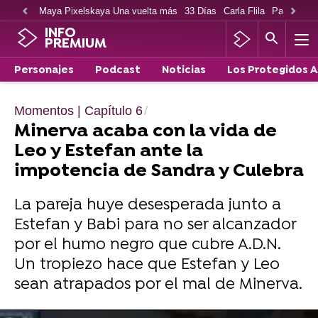
Maya Pixelskaya Una vuelta más
33 Días
Carla Flila
Paco Cabe
INFO
PREMIUM
Personajes
Podcast
Noticias
Los Protegidos 
Momentos | Capítulo 6
Minerva acaba con la vida de
Leo y Estefan ante la
impotencia de Sandra y Culebra
La pareja huye desesperada junto a
Estefan y Babi para no ser alcanzador
por el humo negro que cubre A.D.N.
Un tropiezo hace que Estefan y Leo
sean atrapados por el mal de Minerva.