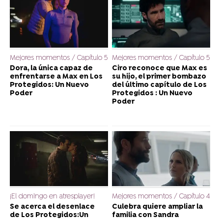
Mejores momentos / Capítulo 5
Mejores momentos / Capítulo 5
Dora, la única capaz de
Ciro reconoce que Max es
enfrentarse a Max en Los
su hijo, el primer bombazo
Protegidos: Un Nuevo
del último capítulo de Los
Poder
Protegidos : Un Nuevo
Poder
¡El domingo en atresplayer!
Mejores momentos / Capítulo 4
Se acerca el desenlace
Culebra quiere ampliar la
de Los Protegidos:Un
familia con Sandra