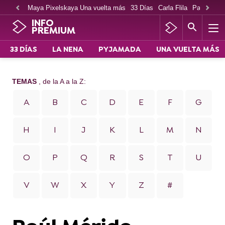
Maya Pixelskaya Una vuelta más
33 Días
Carla Flila
Paco Cabe
INFO
PREMIUM
33 DÍAS
LA NENA
PYJAMADA
UNA VUELTA MÁS
TEMAS
, de la A a la Z:
A
B
C
D
E
F
G
H
I
J
K
L
M
N
O
P
Q
R
S
T
U
V
W
X
Y
Z
#