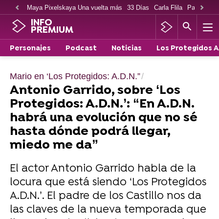
Maya Pixelskaya Una vuelta más
33 Días
Carla Flila
Paco Cabe
INFO
PREMIUM
Personajes
Podcast
Noticias
Los Protegidos 
Mario en ‘Los Protegidos: A.D.N.”
Antonio Garrido, sobre ‘Los
Protegidos: A.D.N.’: “En A.D.N.
habrá una evolución que no sé
hasta dónde podrá llegar,
miedo me da”
El actor Antonio Garrido habla de la
locura que está siendo ‘Los Protegidos
A.D.N.’. El padre de los Castillo nos da
las claves de la nueva temporada que