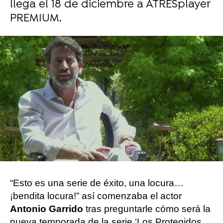
llega el 18 de diciembre a ATRESplayer
PREMIUM.
Carmen Pardo
Publicado:
14 de diciembre de 2022, 14:16
Whatsapp
Facebook
Twitter
Flipboard
“Esto es una serie de éxito, una locura…
¡bendita locura!” así comenzaba el actor
Antonio Garrido
tras preguntarle cómo será la
nueva temporada de la serie ‘Los Protegidos