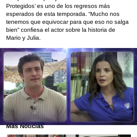
Protegidos’ es uno de los regresos más
esperados de esta temporada. “Mucho nos
tenemos que equivocar para que eso no salga
bien” confiesa el actor sobre la historia de
Mario y Julia.
¿Cómo será la Academia A.D.N.? El actor ha
podido desvelar que llegarán más poderes a
ella y que se verá así una evolución que hasta
ahora, no se sabe hasta dónde podrá llegar.
Una afirmación llena de incógnitas que
solamente podremos desvelar con su estreno
el 18 de diciembre en ATRESplayer PREMIUM.
Más Noticias