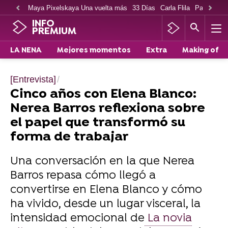
Maya Pixelskaya Una vuelta más
33 Días
Carla Flila
Paco Cabe
INFO
PREMIUM
LA NENA
Mejores momentos
Extra
Making of
[Entrevista]
Cinco años con Elena Blanco:
Nerea Barros reflexiona sobre
el papel que transformó su
forma de trabajar
Una conversación en la que Nerea
Barros repasa cómo llegó a
convertirse en Elena Blanco y cómo
ha vivido, desde un lugar visceral, la
intensidad emocional de
La novia