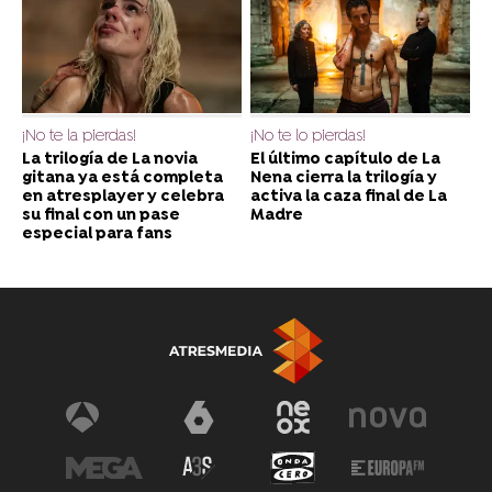
¡No te la pierdas!
¡No te lo pierdas!
La trilogía de La novia
El último capítulo de La
gitana ya está completa
Nena cierra la trilogía y
en atresplayer y celebra
activa la caza final de La
su final con un pase
Madre
especial para fans