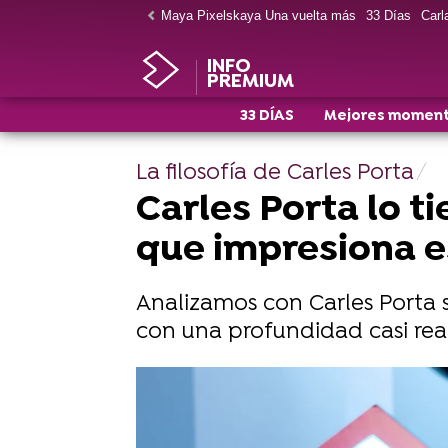
Maya Pixelskaya Una vuelta más
33 Días
Carla
INFO
PREMIUM
33 DÍAS
Mejores momen
La filosofía de Carles Porta
Carles Porta lo t
que impresiona es
Analizamos con Carles Porta s
con una profundidad casi real