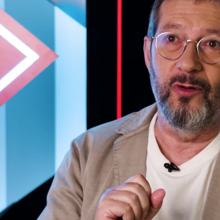
Whatsapp
Facebook
X
Flipboa
áxima clara
cuando se sienta a contar
ficción o de ficción:
la elegancia por
gre mancha mucho. El sensacionalismo, la
ciones, las truculencias, te hacen