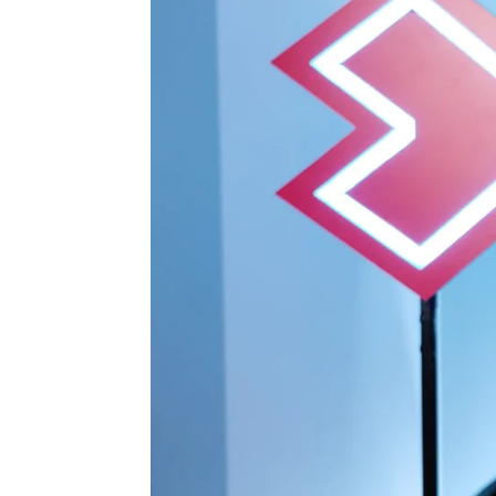
Victoria Esquilas
Publicado:
08 de junio de 2026, 17:01
Carles Porta tiene una m
una historia, ya sea de no 
encima de todo
. "La san
exageración de estas situa