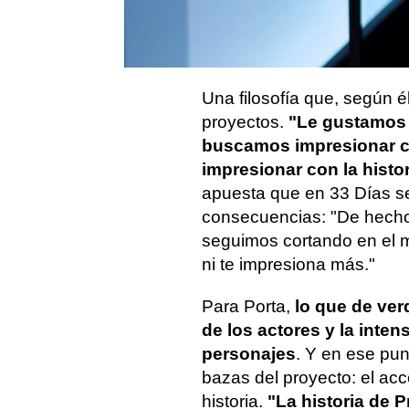
pequeño. En cambio, la e
gente", afirma el creador 
ver ya en atresplayer.
Una filosofía que, según é
proyectos.
"Le gustamos 
buscamos impresionar c
impresionar con la histo
apuesta que en 33 Días se
consecuencias: "De hecho,
seguimos cortando en el m
ni te impresiona más."
Para Porta,
lo que de ver
de los actores y la inten
personajes
. Y en ese pun
bazas del proyecto: el acce
historia.
"La historia de P