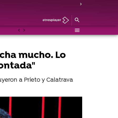
Anterior
Siguiente
ncha mucho. Lo
contada"
uyeron a Prieto y Calatrava