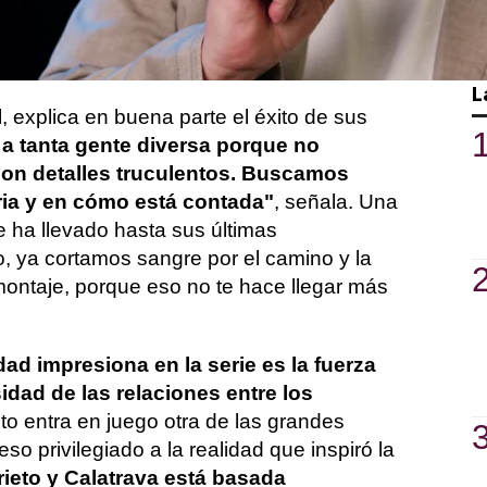
legancia hace que llegues a mucha más
de 33 Días, su primera ficción que puedes
L
l, explica en buena parte el éxito de sus
a tanta gente diversa porque no
on detalles truculentos. Buscamos
ria y en cómo está contada"
, señala. Una
 ha llevado hasta sus últimas
 ya cortamos sangre por el camino y la
ontaje, porque eso no te hace llegar más
dad impresiona en la serie es la fuerza
sidad de las relaciones entre los
to entra en juego otra de las grandes
so privilegiado a la realidad que inspiró la
rieto y Calatrava está basada