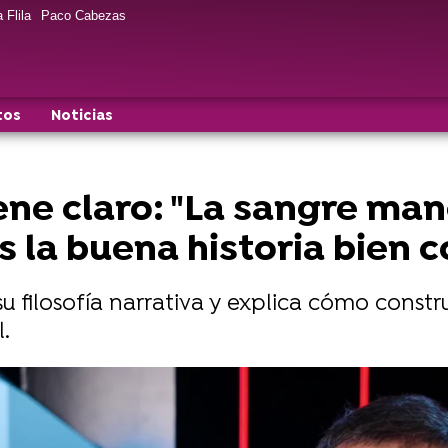
 Flila
Paco Cabezas
tos
Noticias
iene claro: "La sangre ma
 la buena historia bien 
u filosofía narrativa y explica cómo constr
.