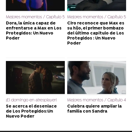
Mejores momentos / Capítulo 5
Mejores momentos / Capítulo 5
Dora, la única capaz de
Ciro reconoce que Max es
enfrentarse a Max en Los
su hijo, el primer bombazo
Protegidos: Un Nuevo
del último capítulo de Los
Poder
Protegidos : Un Nuevo
Poder
¡El domingo en atresplayer!
Mejores momentos / Capítulo 4
Se acerca el desenlace
Culebra quiere ampliar la
de Los Protegidos:Un
familia con Sandra
Nuevo Poder