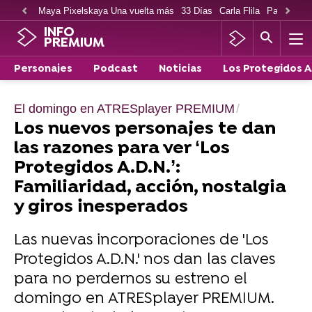
Maya Pixelskaya Una vuelta más
33 Días
Carla Flila
Paco Cabe
INFO
PREMIUM
Personajes
Podcast
Noticias
Los Protegidos 
El domingo en ATRESplayer PREMIUM
Los nuevos personajes te dan
las razones para ver ‘Los
Protegidos A.D.N.’:
Familiaridad, acción, nostalgia
y giros inesperados
Las nuevas incorporaciones de 'Los
Protegidos A.D.N.' nos dan las claves
para no perdernos su estreno el
domingo en ATRESplayer PREMIUM.