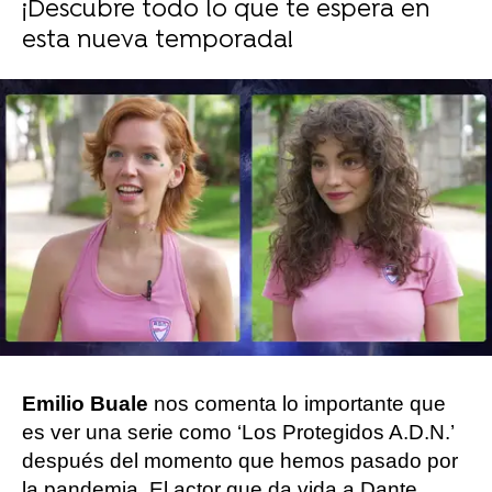
¡Descubre todo lo que te espera en
esta nueva temporada!
Carmen Pardo
Publicado:
17 de diciembre de 2022, 12:04
Whatsapp
Facebook
Twitter
Flipboard
Emilio Buale
nos comenta lo importante que
es ver una serie como ‘Los Protegidos A.D.N.’
después del momento que hemos pasado por
la pandemia. El actor que da vida a Dante