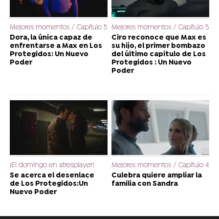
Mejores momentos / Capítulo 5
Mejores momentos / Capítulo 5
Dora, la única capaz de
Ciro reconoce que Max es
enfrentarse a Max en Los
su hijo, el primer bombazo
Protegidos: Un Nuevo
del último capítulo de Los
Poder
Protegidos : Un Nuevo
Poder
¡El domingo en atresplayer!
Mejores momentos / Capítulo 4
Se acerca el desenlace
Culebra quiere ampliar la
de Los Protegidos:Un
familia con Sandra
Nuevo Poder