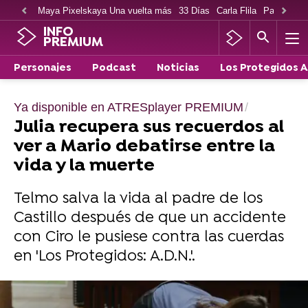
Maya Pixelskaya Una vuelta más
33 Días
Carla Flila
Paco Cabe
INFO
PREMIUM
Personajes
Podcast
Noticias
Los Protegidos 
Ya disponible en ATRESplayer PREMIUM
Julia recupera sus recuerdos al
ver a Mario debatirse entre la
vida y la muerte
Telmo salva la vida al padre de los
Castillo después de que un accidente
con Ciro le pusiese contra las cuerdas
en 'Los Protegidos: A.D.N.'.
Disfruta de Los Protegidos A.D.N. en