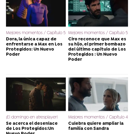
Mejores momentos / Capítulo 5
Mejores momentos / Capítulo 5
Dora, la única capaz de
Ciro reconoce que Max es
enfrentarse a Max en Los
su hijo, el primer bombazo
Protegidos: Un Nuevo
del último capítulo de Los
Poder
Protegidos : Un Nuevo
Poder
¡El domingo en atresplayer!
Mejores momentos / Capítulo 4
Se acerca el desenlace
Culebra quiere ampliar la
de Los Protegidos:Un
familia con Sandra
Nuevo Poder