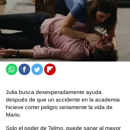
ATRESplayer PREMIUM
Carmen Pardo
Publicado:
08 de enero de 2023, 18:04
Whatsapp
Facebook
Twitter
Flipboard
Julia busca desesperadamente ayuda
después de que un accidente en la academia
hiciese correr peligro seriamente la vida de
Mario.
Solo el poder de Telmo, puede sanar al mayor