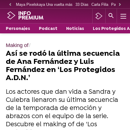
Maya Pixelskaya Una vuelta más
33 Días
Carla Flila
Paco Cabe
INFO
PREMIUM
Personajes
Podcast
Noticias
Los Protegidos 
Making of
Así se rodó la última secuencia
de Ana Fernández y Luis
Fernández en ‘Los Protegidos
A.D.N.’
Los actores que dan vida a Sandra y
Culebra llenaron su última secuencia
de la temporada de emoción y
abrazos con el equipo de la serie.
Descubre el making of de ‘Los