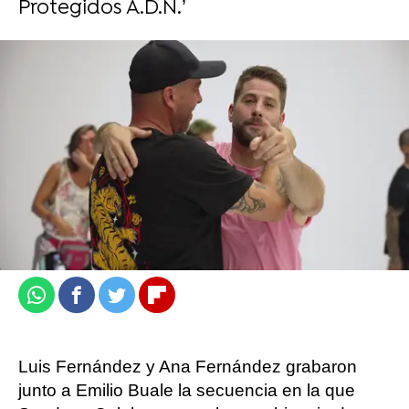
Protegidos A.D.N.’
Disfruta de la temporada completa en
ATRESplayer PREMIUM
Carmen Pardo
Publicado:
23 de enero de 2023, 13:18
Whatsapp
Facebook
Twitter
Flipboard
Luis Fernández y Ana Fernández grabaron
junto a Emilio Buale la secuencia en la que