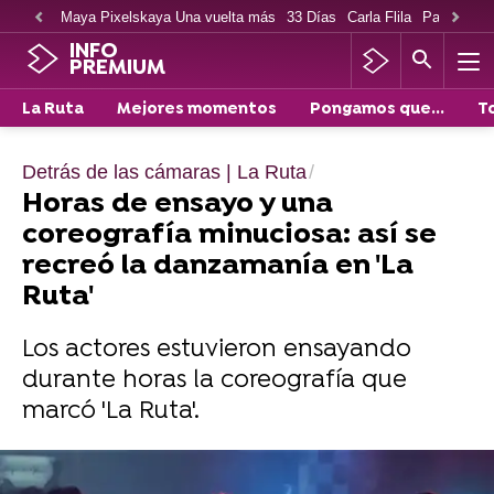
Maya Pixelskaya Una vuelta más
33 Días
Carla Flila
Paco Cabe
INFO
PREMIUM
La Ruta
Mejores momentos
Pongamos que...
T
Detrás de las cámaras | La Ruta
Horas de ensayo y una
coreografía minuciosa: así se
recreó la danzamanía en 'La
Ruta'
Los actores estuvieron ensayando
durante horas la coreografía que
marcó 'La Ruta'.