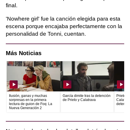
final.
'Nowhere girl' fue la canción elegida para esta
escena porque encajaba perfectamente con la
personalidad de Tonni, cuentan.
Más Noticias
Ilusión, ganas y muchas
García dimite tras la detención
Prieto e
sorpresas en la primera
de Prieto y Calatrava
Calatrava
lectura de guion de Foq: La
detenid
Nueva Generación 2