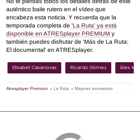
No te pierdas todos los detalles detrás de este
auténtico baile rutero en el vídeo que
encabeza esta noticia. Y recuerda que la
temporada completa de
'La Ruta' ya está
disponible en ATRESplayer PREMIUM
y
también puedes disfrutar de 'Más de La Ruta:
El documental' en ATRESplayer.
Elisabet Casanovas
Ricardo Gómez
Àlex Mo
Atresplayer Premium
» La Ruta
» Mejores momentos