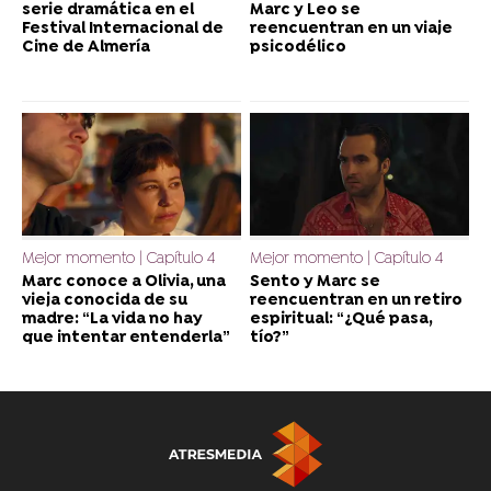
serie dramática en el
Marc y Leo se
Festival Internacional de
reencuentran en un viaje
Cine de Almería
psicodélico
Mejor momento | Capítulo 4
Mejor momento | Capítulo 4
Marc conoce a Olivia, una
Sento y Marc se
vieja conocida de su
reencuentran en un retiro
madre: “La vida no hay
espiritual: “¿Qué pasa,
que intentar entenderla”
tío?”