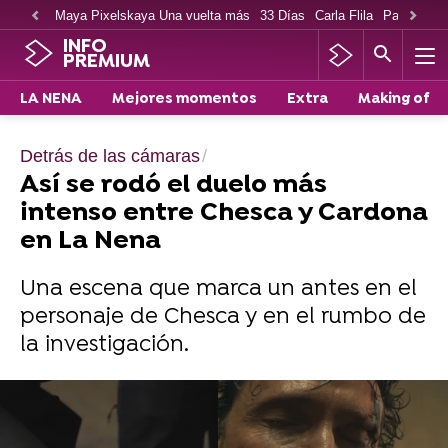
Maya Pixelskaya Una vuelta más
33 Días
Carla Flila
Paco Cabe
INFO
PREMIUM
LA NENA
Mejores momentos
Extra
Making of
Detrás de las cámaras
Así se rodó el duelo más
intenso entre Chesca y Cardona
en La Nena
Una escena que marca un antes en el
personaje de Chesca y en el rumbo de
la investigación.