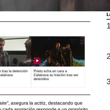
l lleno de pistas ocultas y decisiones
e calculadas. Barros nos cuenta más
L
e tras la detención
Prieto echa en cara a
Calatrava
Calatrava su traición tras ser
detenidos
ire”, asegura la actriz, destacando que
o y cada anotación responde a un propósito