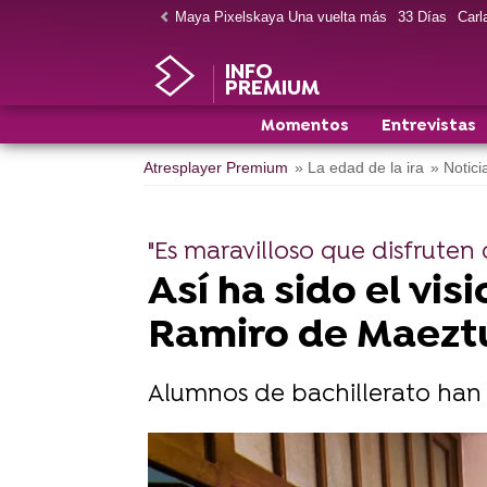
Maya Pixelskaya Una vuelta más
33 Días
Carla
INFO
PREMIUM
Momentos
Entrevistas
Atresplayer Premium
» La edad de la ira
» Notici
"Es maravilloso que disfruten 
Así ha sido el vis
Ramiro de Maezt
Alumnos de bachillerato han p