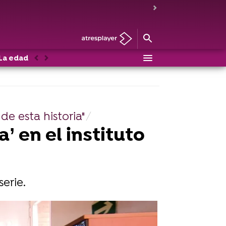
La edad de la ira
Personajes
Anterior
Siguiente
de esta historia"
a’ en el instituto
erie.