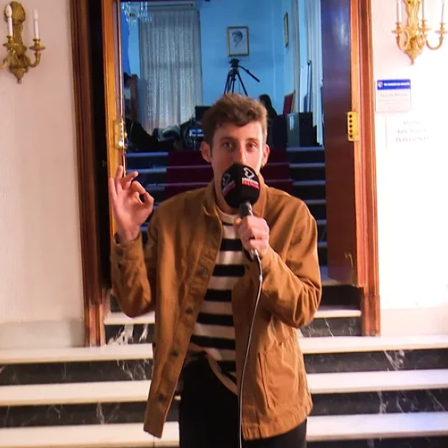
ndra Lázaro
Whatsapp
Facebook
Twitter
Flipboa
 en ATRESplayer PREMIUM, ‘
la edad de la
origen:
El instituto
. En este caso, al
tu, lugar donde, además, se graba gran