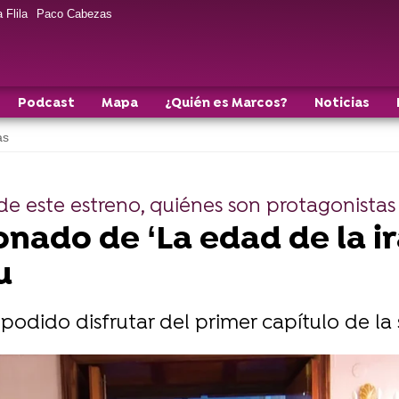
 Flila
Paco Cabezas
Podcast
Mapa
¿Quién es Marcos?
Noticias
as
de este estreno, quiénes son protagonistas 
ionado de ‘La edad de la ir
u
odido disfrutar del primer capítulo de la s