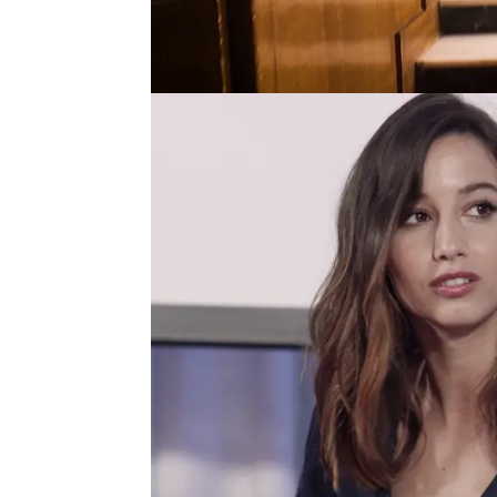
parte de la trama.
¡Así ha sido el evento!
Alumnos de bachillerato de
primer capítulo de la seri
López, Amaia Aberasturi, D
conducido por Jonathan R
El aula de música se ha co
de cine. “Nunca había veni
Carlos, con nervios, a otro
hagamos cosas diferentes”, 
Nando López
, ilusionad
donde
comenzar esta ave
este estreno, quiénes son 
Asimismo, expresa su grat