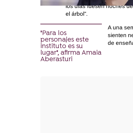
los días fuesen noches de
el árbol”.
A una sem
"Para los
sienten n
personajes este
de enseña
instituto es su
lugar", afirma Amaia
Aberasturi