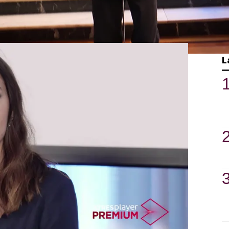
 la rama de artes han podido disfrutar del
L
e y de un
posterior coloquio
con Nando
aniel Ibáñez y Eloy Azorín. Todo ello,
uiz.
nvertido por un rato en una familiar sala
do a esta parte del instituto”, le comenta
 de los jóvenes en el pasillo. “Mola que
le dice bajito, entre risas.
o, asegura que no había un lugar mejor
ntura
: "Es maravilloso que disfruten de
protagonistas de esta historia", explica.
itud y expresa: “me levanto como si todos