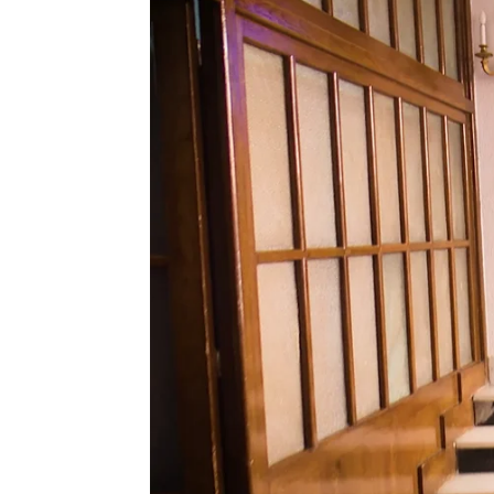
Guillermo Espeso | Josua García |
Sa
Publicado:
18 de febrero de 2022, 13:36
A pocos días del estreno
ira
’ regresa a su lugar de 
madrileño Ramiro de Maez