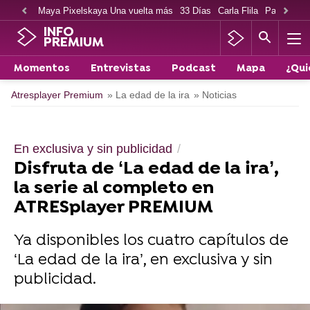
Maya Pixelskaya Una vuelta más
33 Días
Carla Flila
Paco Cabe
INFO
PREMIUM
Momentos
Entrevistas
Podcast
Mapa
¿Qui
Atresplayer Premium
» La edad de la ira
» Noticias
En exclusiva y sin publicidad
Disfruta de ‘La edad de la ira’,
la serie al completo en
ATRESplayer PREMIUM
Ya disponibles los cuatro capítulos de
‘La edad de la ira’, en exclusiva y sin
publicidad.