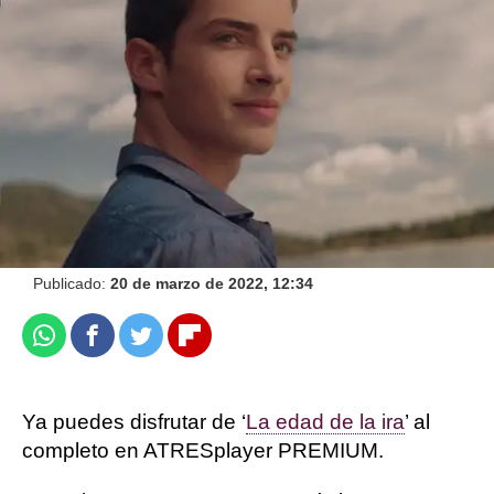
Disfruta de La edad de la ira en ATRESplayer
PREMIUM
atresplayer
Madrid
Publicado:
20 de marzo de 2022, 12:34
Whatsapp
Facebook
Twitter
Flipboard
Ya puedes disfrutar de ‘
La edad de la ira
’ al
completo en ATRESplayer PREMIUM.