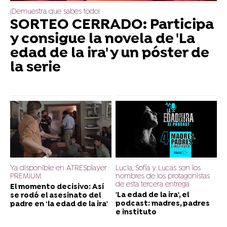
¡Demuestra que sabes todo!
SORTEO CERRADO: Participa
y consigue la novela de 'La
edad de la ira' y un póster de
la serie
Ya disponible en ATRESplayer
Lucia, Sofía y Lucas son los
PREMIUM
nombres de los protagonistas
de esta tercera entrega
El momento decisivo: Así
'La edad de la ira', el
se rodó el asesinato del
podcast: madres, padres
padre en ‘la edad de la ira'
e instituto