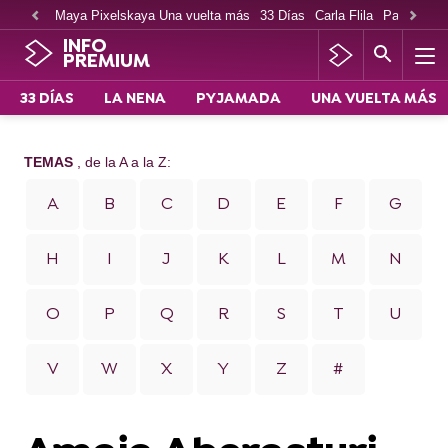
Maya Pixelskaya Una vuelta más
33 Días
Carla Flila
Paco Cabe
INFO
PREMIUM
33 DÍAS
LA NENA
PYJAMADA
UNA VUELTA MÁS
TEMAS
, de la A a la Z:
A
B
C
D
E
F
G
H
I
J
K
L
M
N
O
P
Q
R
S
T
U
V
W
X
Y
Z
#