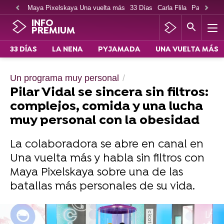
Maya Pixelskaya Una vuelta más
33 Días
Carla Flila
Paco Cabe
INFO
PREMIUM
33 DÍAS
LA NENA
PYJAMADA
UNA VUELTA MÁS
Un programa muy personal
Pilar Vidal se sincera sin filtros:
complejos, comida y una lucha
muy personal con la obesidad
La colaboradora se abre en canal en
Una vuelta más y habla sin filtros con
Maya Pixelskaya sobre una de las
batallas más personales de su vida.