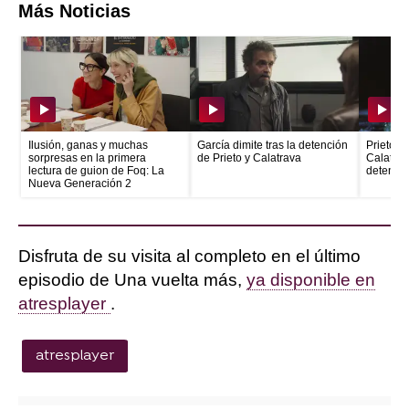
Más Noticias
Ilusión, ganas y muchas
García dimite tras la detención
Prieto e
sorpresas en la primera
de Prieto y Calatrava
Calatrava
lectura de guion de Foq: La
detenid
Nueva Generación 2
Disfruta de su visita al completo en el último
episodio de Una vuelta más,
ya disponible en
atresplayer
.
atresplayer