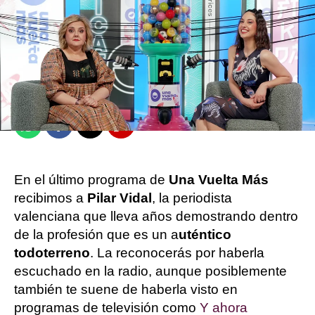
Pau Idoeta
Publicado:
11 de mayo de 2026, 16:58
Whatsapp
Facebook
X
Flipboard
En el último programa de
Una Vuelta Más
recibimos a
Pilar Vidal
, la periodista
valenciana que lleva años demostrando dentro
de la profesión que es un a
uténtico
todoterreno
. La reconocerás por haberla
escuchado en la radio, aunque posiblemente
también te suene de haberla visto en
programas de televisión como
Y ahora